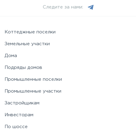
Следите за нами:
Можайское
Новорижское
Коттеджные поселки
Земельные участки
Новорязанское
Дома
Подряды домов
Носовихинское
Промышленные поселки
Пятницкое
Промышленные участки
Застройщикам
Рогачёвское
Инвесторам
Рублево-Успенское
По шоссе