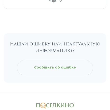
Ещё
Егорьевское
Калужское
Нашли ошибку или неактуальную
Каширское
информацию?
Киевское
Сообщить об ошибке
Ленинградское
Лихачевское
Минское