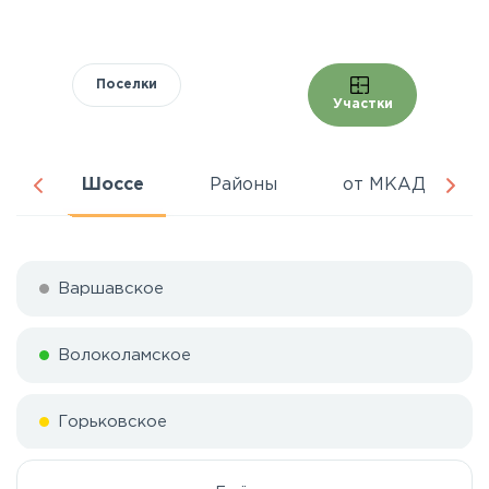
Поселки
Участки
ня
Шоссе
Районы
от МКАД
Варшавское
Волоколамское
Горьковское
Дмитровское