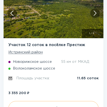
1
/
5
Участок 12 соток в посёлке Престиж
Истринский район
Новорижское шоссе
55 км от МКАД
Волоколамское шоссе
Площадь участка:
11.65 соток
₽
3 355 200