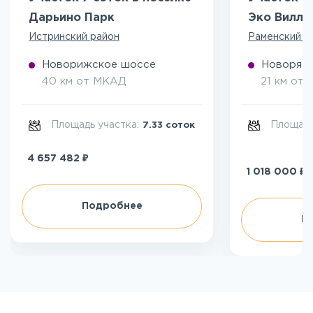
Дарьино Парк
Эко Вилл
Истринский район
Раменский р
Новорижское шоссе
Новоряза
40 км от МКАД
21 км от
Площадь участка:
Площадь
7.33 соток
₽
4 657 482
₽
1 018 000
Подробнее
П