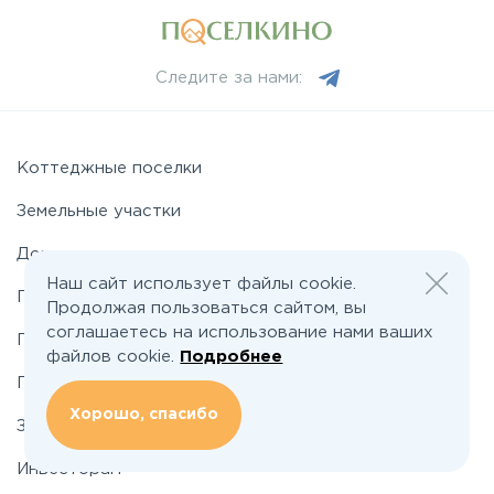
Минское
Следите за нами:
Можайское
Новорижское
Коттеджные поселки
Земельные участки
Новорязанское
Дома
Наш сайт использует файлы cookie.
Подряды домов
Носовихинское
Продолжая пользоваться сайтом, вы
соглашаетесь на использование нами ваших
Промышленные поселки
файлов cookie.
Подробнее
Пятницкое
Промышленные участки
Хорошо, спасибо
Застройщикам
Рогачёвское
Инвесторам