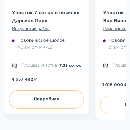
Участок 7 соток в посёлке
Участок 5
Дарьино Парк
Эко Вилл
Истринский район
Раменский р
Новорижское шоссе
Новоряза
40 км от МКАД
21 км от
Площадь участка:
Площадь
7.33 соток
₽
4 657 482
₽
1 018 000
Подробнее
П