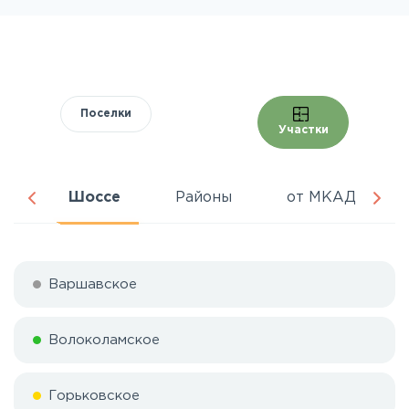
Поселки
Участки
ня
Шоссе
Районы
от МКАД
Варшавское
Волоколамское
Горьковское