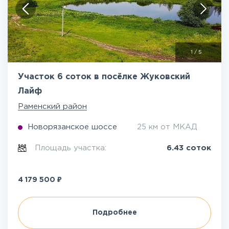
1
/
5
Участок 6 соток в посёлке Жуковский
Лайф
Раменский район
Новорязанское шоссе
25 км от МКАД
Площадь участка:
6.43 соток
₽
4 179 500
Подробнее