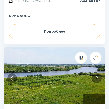
Площадь участка:
7.33 соток
₽
4 764 500
Подробнее
1
/
5