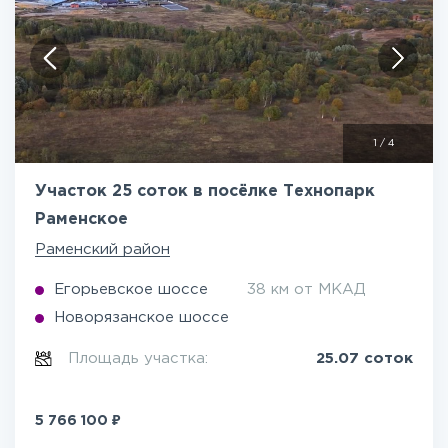
1
/
4
Участок 25 соток в посёлке Технопарк
Раменское
Раменский район
Егорьевское шоссе
38 км от МКАД
Новорязанское шоссе
Площадь участка:
25.07 соток
₽
5 766 100