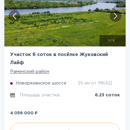
1
/
5
Участок 6 соток в посёлке Жуковский
Лайф
Раменский район
Новорязанское шоссе
25 км от МКАД
Площадь участка:
6.23 соток
₽
4 056 000