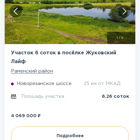
1
/
5
Участок 6 соток в посёлке Жуковский
Лайф
Раменский район
Новорязанское шоссе
25 км от МКАД
Площадь участка:
6.26 соток
₽
4 069 000
Подробнее