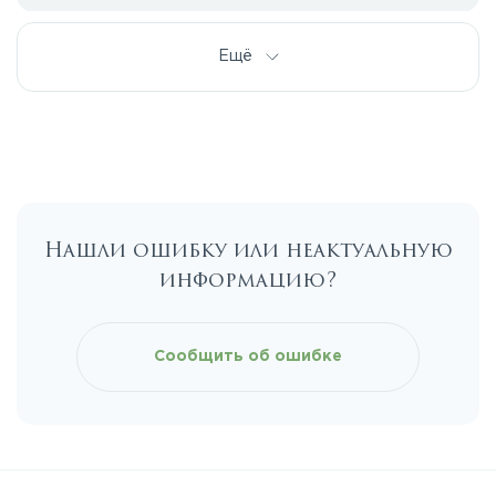
Дмитровское
Ещё
Егорьевское
Калужское
Нашли ошибку или неактуальную
Каширское
информацию?
Киевское
Сообщить об ошибке
Ленинградское
Лихачевское