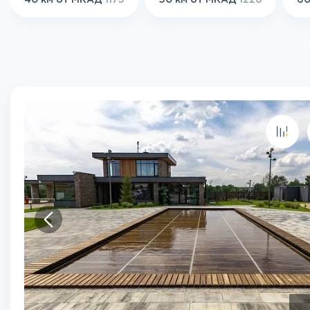
40 км от МКАД
1175
50 км от МКАД
1226
60