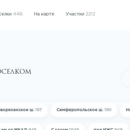
селки
448
На карте
Участки
2212
оселком
ворязанское ш.
197
Симферопольское ш.
190
Н