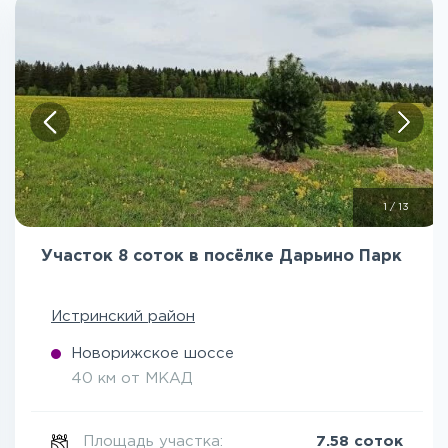
1
/
13
Участок 8 соток в посёлке Дарьино Парк
Истринский район
Новорижское шоссе
40 км от МКАД
Площадь участка:
7.58 соток