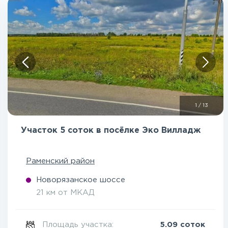
1
/
13
Участок 5 соток в посёлке Эко Вилладж
Раменский район
Новорязанское шоссе
21 км от МКАД
Площадь участка:
5.09 соток