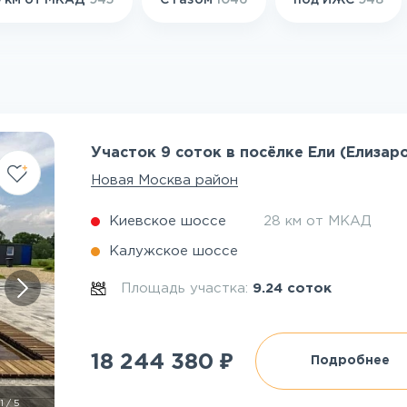
 км от МКАД
945
С газом
1046
под ИЖС
948
Участок 9 соток в посёлке Ели (Елизар
Новая Москва район
Киевское шоссе
28 км от МКАД
Калужское шоссе
Площадь участка:
9.24 соток
₽
18 244 380
Подробнее
1
/
5