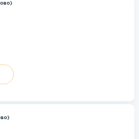
рово)
ово)