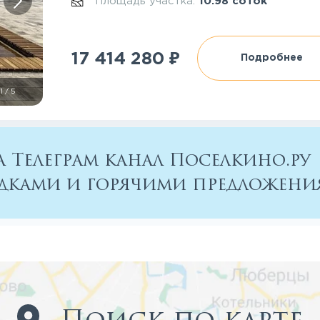
Площадь участка:
10.98 соток
₽
17 414 280
Подробнее
1
/
5
 Телеграм канал Поселкино.ру
кидками и горячими предложен