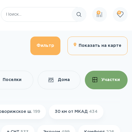
0
0
Поиск по сайту
Фильтр
Показать на карте
Поселки
Дома
Участки
оворижское ш.
199
30 км от МКАД
434