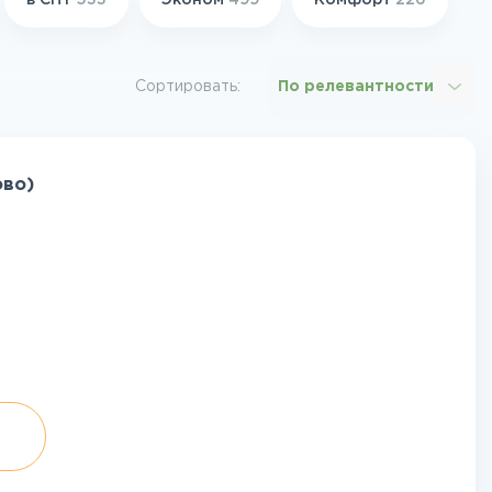
в СНТ
533
Эконом
499
Комфорт
226
Сортировать:
По релевантности
ово)