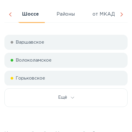
ня
Шоссе
Районы
от МКАД
Варшавское
Волоколамское
Горьковское
Дмитровское
Ещё
Егорьевское