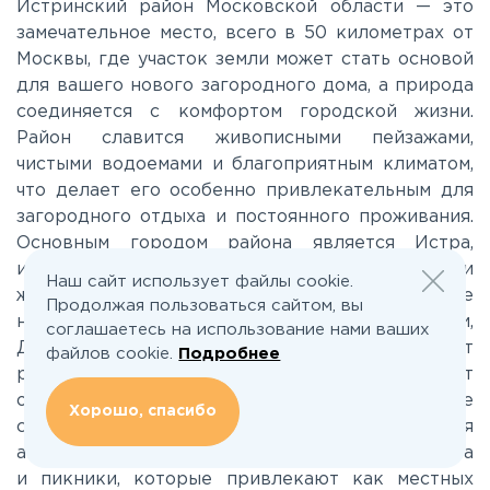
Калужское
Истринский район Московской области — это
замечательное место, всего в 50 километрах от
Москвы, где участок земли может стать основой
Каширское
для вашего нового загородного дома, а природа
соединяется с комфортом городской жизни.
Киевское
Район славится живописными пейзажами,
чистыми водоемами и благоприятным климатом,
что делает его особенно привлекательным для
Ленинградское
загородного отдыха и постоянного проживания.
Основным городом района является Истра,
Лихачевское
известная своим историческим наследием и
Наш сайт использует файлы cookie.
живописной архитектурой. Здесь также
Продолжая пользоваться сайтом, вы
находятся населенные пункты, такие как Снеги,
соглашаетесь на использование нами ваших
Минское
Дедовск и Красногорское, которые предлагают
файлов cookie.
Подробнее
разнообразие духа и атмосферы. Особенно стоит
отметить Истринское водохранилище, известное
Можайское
Хорошо, спасибо
своими чистыми берегами и возможностью для
активного отдыха: рыбалка, водные виды спорта
Новорижское
и пикники, которые привлекают как местных