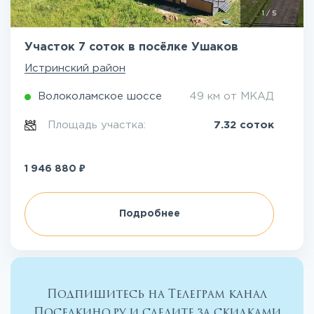
1
/
5
Участок 7 соток в посёлке Ушаков
Истринский район
Волоколамское шоссе
49 км от МКАД
Площадь участка:
7.32 соток
₽
1 946 880
Подробнее
Подпишитесь на Телеграм канал
Поселкино.ру и следите за скидками