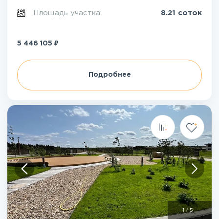
Площадь участка:
8.21 соток
₽
5 446 105
Подробнее
1
/
5