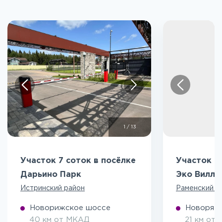
1
/
13
Участок 7 соток в посёлке
Участок 5
Дарьино Парк
Эко Вилл
Истринский район
Раменский р
Новорижское шоссе
Новоряза
40 км от МКАД
21 км от