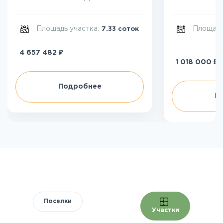
Площадь участка:
Площадь
7.33 соток
₽
4 657 482
₽
1 018 000
Подробнее
П
Поселки
Участки