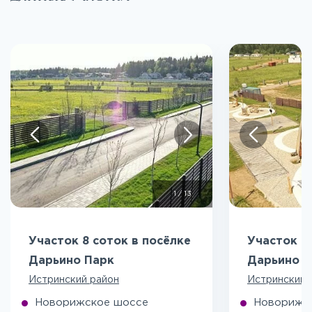
1
/
13
Участок 8 соток в посёлке
Участок 7
Дарьино Парк
Дарьино П
Истринский район
Истринский 
Новорижское шоссе
Новорижс