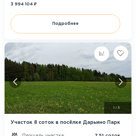
₽
3 994 104
Подробнее
1
/
5
Участок 8 соток в посёлке Дарьино Парк
Площадь участка:
7.51 соток