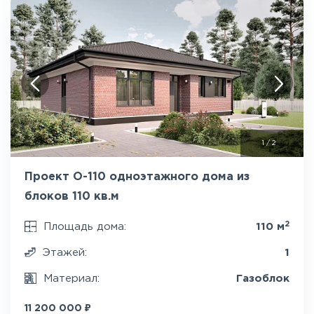
1
/
2
Проект О-110 одноэтажного дома из
блоков 110 кв.м
2
Площадь дома:
110 м
Этажей:
1
Материал:
Газоблок
₽
11 200 000