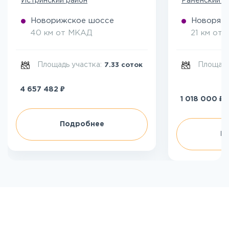
Истринский район
Раменский р
Новорижское шоссе
Новоряза
40 км от МКАД
21 км от
Площадь участка:
Площадь
7.33 соток
₽
4 657 482
₽
1 018 000
Подробнее
П