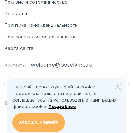
Реклама и сотрудничество
Контакты
Политика конфиденциальности
Пользовательское соглашение
Карта сайта
welcome@poselkino.ru
Контакты:
Написать нам
Наш сайт использует файлы cookie.
Продолжая пользоваться сайтом, вы
соглашаетесь на использование нами ваших
© 2026 Все права защищены | poselkino.ru
файлов cookie.
Подробнее
ИП Маслов Дмитрий Валерьевич
ИНН 503406273833
+79647266008
Хорошо, спасибо
142613, Московская область, Орехово-Зуево, ул. Северная, д.14, кв.145