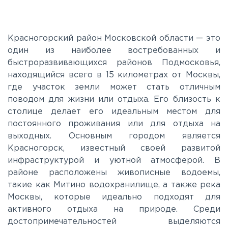
Егорьевское
Калужское
Красногорский район Московской области — это
один из наиболее востребованных и
быстроразвивающихся районов Подмосковья,
Каширское
находящийся всего в 15 километрах от Москвы,
где участок земли может стать отличным
Киевское
поводом для жизни или отдыха. Его близость к
столице делает его идеальным местом для
постоянного проживания или для отдыха на
Ленинградское
выходных. Основным городом является
Красногорск, известный своей развитой
Лихачевское
инфраструктурой и уютной атмосферой. В
районе расположены живописные водоемы,
такие как Митино водохранилище, а также река
Минское
Москвы, которые идеально подходят для
активного отдыха на природе. Среди
достопримечательностей выделяются
Можайское