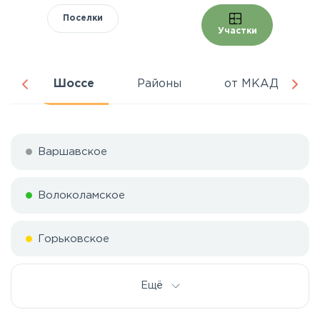
Поселки
Участки
ня
Шоссе
Районы
от МКАД
Варшавское
Волоколамское
Горьковское
Дмитровское
Ещё