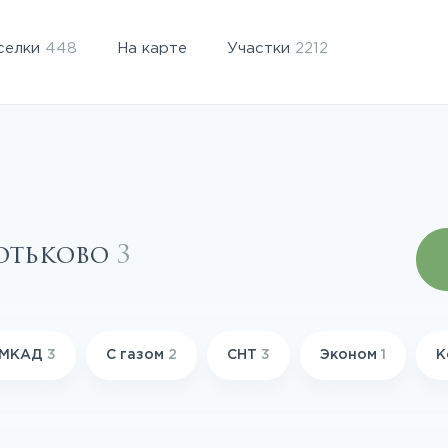
селки
448
На карте
Участки
2212
Хотьково
3
т МКАД
3
С газом
2
СНТ
3
Эконом
1
К