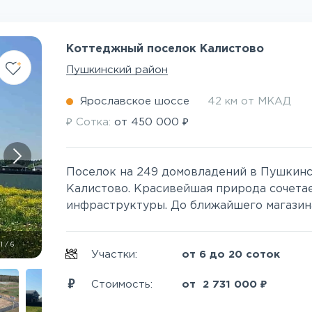
Коттеджный поселок Калистово
Пушкинский район
Ярославское шоссе
42 км от МКАД
₽
₽
Сотка:
от
450 000
Поселок на 249 домовладений в Пушкинск
Калистово. Красивейшая природа сочета
инфраструктуры. До ближайшего магазина м
1
/
6
Участки:
от 6 до 20 соток
₽
Стоимость:
от
2 731 000