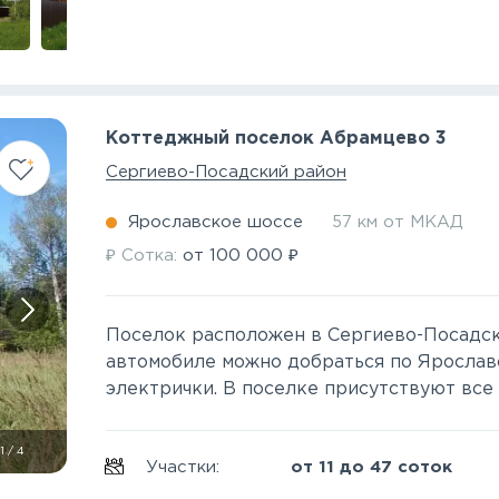
Коттеджный поселок Абрамцево 3
Сергиево-Посадский район
Ярославское шоссе
57 км от МКАД
₽
₽
Сотка:
от
100 000
Поселок расположен в Сергиево-Посадск
автомобиле можно добраться по Ярослав
электрички. В поселке присутствуют вс
1
/
4
Участки:
от 11 до 47 соток