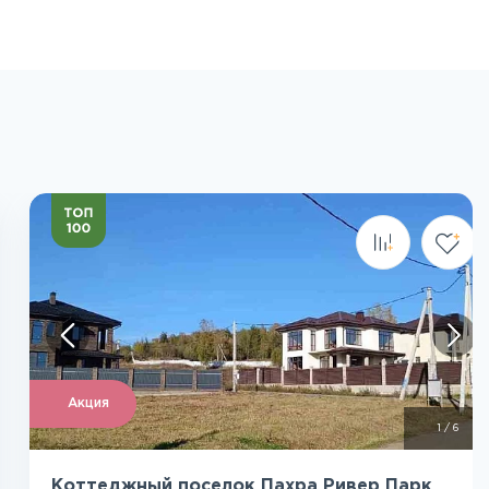
Посмотреть все фото
Акция
1
/
6
Коттеджный поселок Пахра Ривер Парк