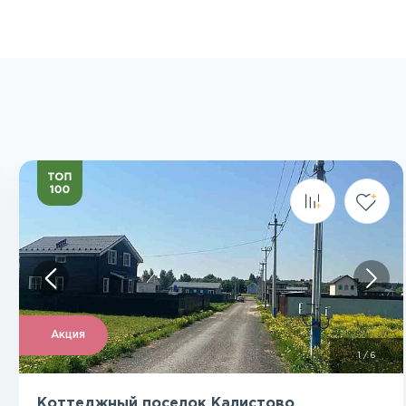
Посмотреть все фото
Акция
1
/
6
Коттеджный поселок Калистово