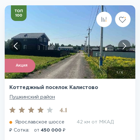
Акция
1
/
6
Коттеджный поселок Калистово
Пушкинский район
4.1
Ярославское шоссе
42 км от МКАД
₽
₽
Сотка:
от
450 000