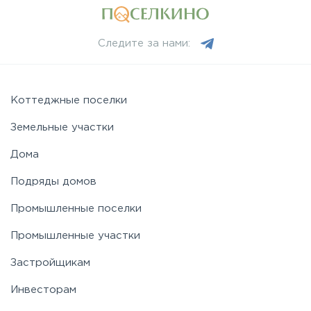
Рогачёвское
Следите за нами:
Рублево-Успенское
Симферопольское
Коттеджные поселки
Земельные участки
Таракановское
Дома
Подряды домов
Фряновское
Промышленные поселки
Щелковское
Промышленные участки
Застройщикам
Ярославское
Инвесторам