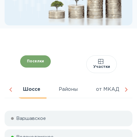
Поселки
Участки
ня
Шоссе
Районы
от МКАД
Варшавское