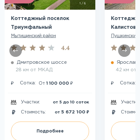
1
/
6
Коттеджный поселок
Коттеджн
Триумфальный
Калистово
Мытищинский район
Пушкинский 
4.4
Дмитровское шоссе
Ярославс
28 км от МКАД
42 км от
₽
₽
₽
Сотка:
Сотка:
От
1 100 000
Участки:
Участки
от 5 до 10 соток
₽
5 672 100
Стоимость:
Стоимос
от
Подробнее
П