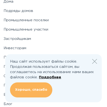
Дома
Подряды домов
Носовихинское
Промышленные поселки
Пятницкое
Промышленные участки
Застройщикам
Рогачёвское
Инвесторам
Рублево-Успенское
По шоссе
Наш сайт использует файлы cookie.
Продолжая пользоваться сайтом, вы
По районам
Симферопольское
соглашаетесь на использование нами ваших
О проекте
файлов cookie.
Подробнее
Таракановское
Подбор земельного участка
Хорошо, спасибо
Вакансии
Фряновское
Блог