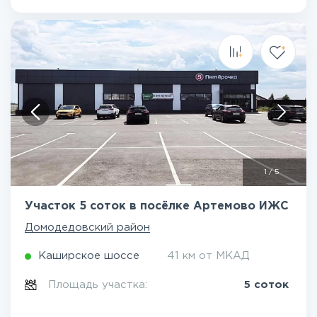
1
/
5
Участок 5 соток в посёлке Артемово ИЖС
Домодедовский район
Каширское шоссе
41 км от МКАД
Площадь участка:
5 соток