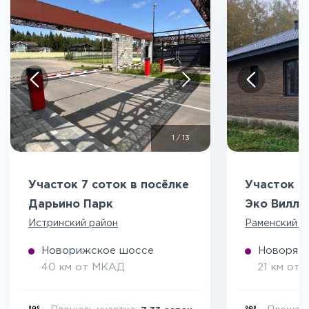
1
/
13
Участок 7 соток в посёлке
Участок 5
Дарьино Парк
Эко Вилл
Истринский район
Раменский р
Новорижское шоссе
Новоряза
40 км от МКАД
21 км от