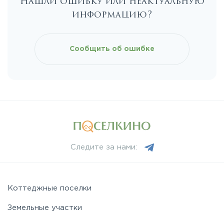
Нашли ошибку или неактуальную
Каширское
информацию?
Киевское
Сообщить об ошибке
Ленинградское
Лихачевское
Минское
Следите за нами:
Можайское
Новорижское
Коттеджные поселки
Земельные участки
Новорязанское