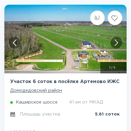
1
/
5
Участок 6 соток в посёлке Артемово ИЖС
Домодедовский район
Каширское шоссе
41 км от МКАД
Площадь участка:
5.61 соток