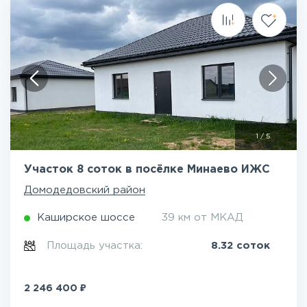
1
/
5
Участок 8 соток в посёлке Минаево ИЖС
Домодедовский район
Каширское шоссе
39 км от МКАД
Площадь участка:
8.32 соток
₽
2 246 400