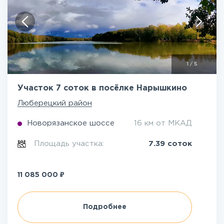
1
/
5
Участок 7 соток в посёлке Нарышкино
Люберецкий район
Новорязанское шоссе
16 км от МКАД
Площадь участка:
7.39 соток
₽
11 085 000
Подробнее