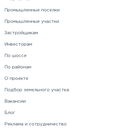
Промышленные поселки
Пятницкое
Промышленные участки
Застройщикам
Рогачёвское
Инвесторам
Рублево-Успенское
По шоссе
По районам
Симферопольское
О проекте
Таракановское
Подбор земельного участка
Вакансии
Фряновское
Блог
Щелковское
Реклама и сотрудничество