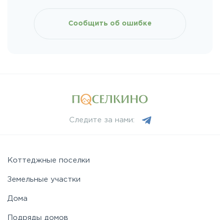
Киевское
Сообщить об ошибке
Ленинградское
Лихачевское
Минское
Следите за нами:
Можайское
Новорижское
Коттеджные поселки
Земельные участки
Новорязанское
Дома
Подряды домов
Носовихинское