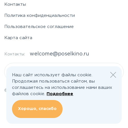
Контакты
Ярославское
Политика конфиденциальности
Пользовательское соглашение
Карта сайта
welcome@poselkino.ru
Контакты:
Написать нам
Наш сайт использует файлы cookie.
Продолжая пользоваться сайтом, вы
соглашаетесь на использование нами ваших
© 2026 Все права защищены | poselkino.ru
файлов cookie.
Подробнее
ИП Маслов Дмитрий Валерьевич
ИНН 503406273833
+79647266008
Хорошо, спасибо
142613, Московская область, Орехово-Зуево, ул. Северная, д.14, кв.145