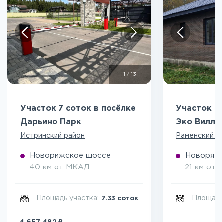
1
/
13
Участок 7 соток в посёлке
Участок 5
Дарьино Парк
Эко Вилл
Истринский район
Раменский р
Новорижское шоссе
Новоряза
40 км от МКАД
21 км от
Площадь участка:
Площадь
7.33 соток
₽