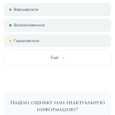
Варшавское
Волоколамское
Горьковское
Дмитровское
Ещё
Егорьевское
Калужское
Нашли ошибку или неактуальную
Каширское
информацию?