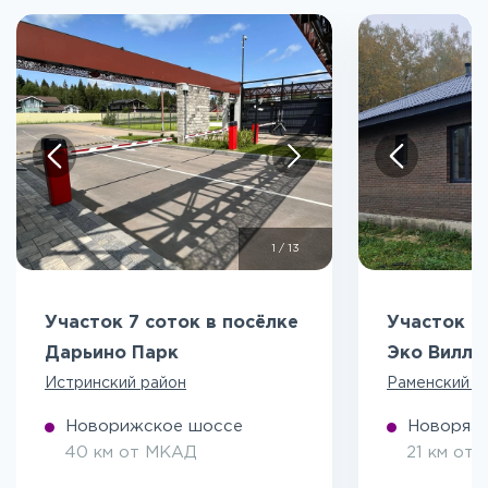
1
/
13
Участок 7 соток в посёлке
Участок 5
Дарьино Парк
Эко Вилл
Истринский район
Раменский р
Новорижское шоссе
Новоряза
40 км от МКАД
21 км от