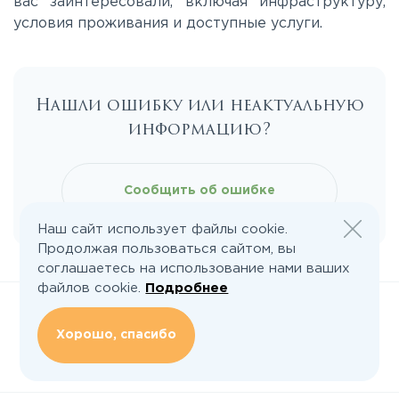
вас заинтересовали, включая инфраструктуру,
Новорязанское
условия проживания и доступные услуги.
Носовихинское
Нашли ошибку или неактуальную
Пятницкое
информацию?
Рогачёвское
Сообщить об ошибке
Рублево-Успенское
Наш сайт использует файлы cookie.
Продолжая пользоваться сайтом, вы
соглашаетесь на использование нами ваших
Симферопольское
файлов cookie.
Подробнее
Хорошо, спасибо
Таракановское
Следите за нами:
Фряновское