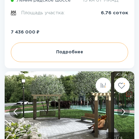
Ленинградское шоссе
13 км от МКАД
Площадь участка:
6.76 соток
₽
7 436 000
Подробнее
1
/
5