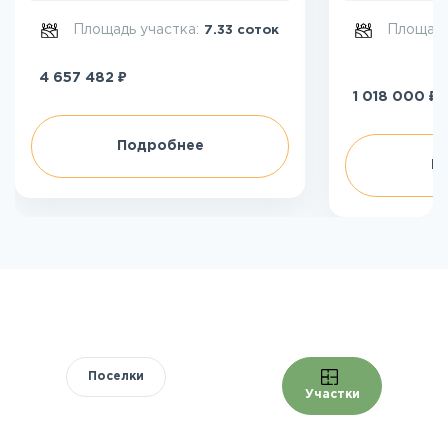
Площадь участка:
Площадь
7.33 соток
₽
4 657 482
₽
1 018 000
Подробнее
П
Поселки
Участки