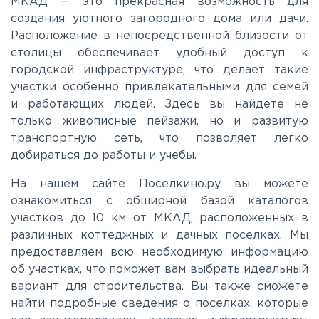
МКАД — это прекрасная возможность для
создания уютного загородного дома или дачи.
Каширское
Расположение в непосредственной близости от
столицы обеспечивает удобный доступ к
Киевское
городской инфраструктуре, что делает такие
участки особенно привлекательными для семей
и работающих людей. Здесь вы найдете не
Ленинградское
только живописные пейзажи, но и развитую
транспортную сеть, что позволяет легко
Лихачевское
добираться до работы и учебы.
На нашем сайте Поселкино.ру вы можете
Минское
ознакомиться с обширной базой каталогов
участков до 10 км от МКАД, расположенных в
различных коттеджных и дачных поселках. Мы
Можайское
предоставляем всю необходимую информацию
об участках, что поможет вам выбрать идеальный
Новорижское
вариант для строительства. Вы также сможете
найти подробные сведения о поселках, которые