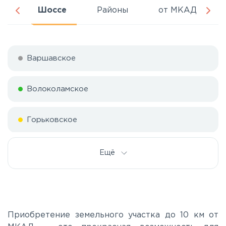
ня
Шоссе
Районы
от МКАД
Варшавское
Волоколамское
Горьковское
Дмитровское
Ещё
Егорьевское
Калужское
Приобретение земельного участка до 10 км от