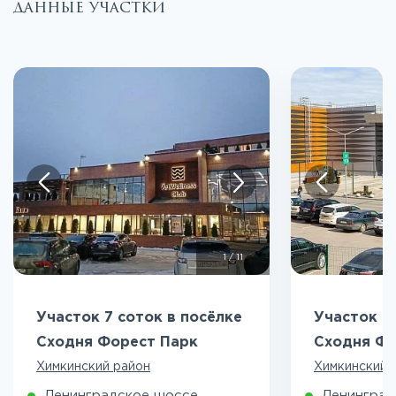
данные участки
1
/
11
Участок 7 соток в посёлке
Участок 7
Сходня Форест Парк
Сходня Фо
Химкинский район
Химкинский 
Ленинградское шоссе
Ленинград