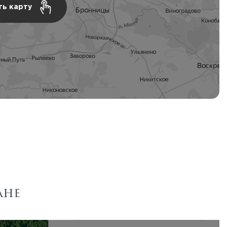
ть карту
ане