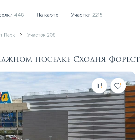
селки
448
На карте
Участки
2215
т Парк
Участок 208
теджном поселке Сходня Форест