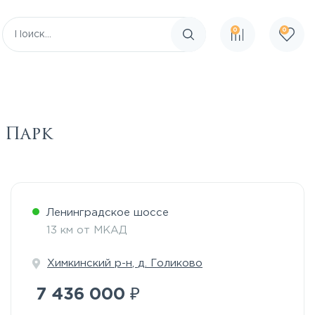
0
0
Поиск по сайту
 Парк
Ленинградское шоссе
13 км от МКАД
Химкинский р-н
,
д. Голиково
₽
7 436 000