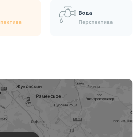
Вода
пектива
Перспектива