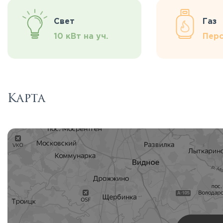
Свет
Газ
10 кВт на уч.
Перс
Карта