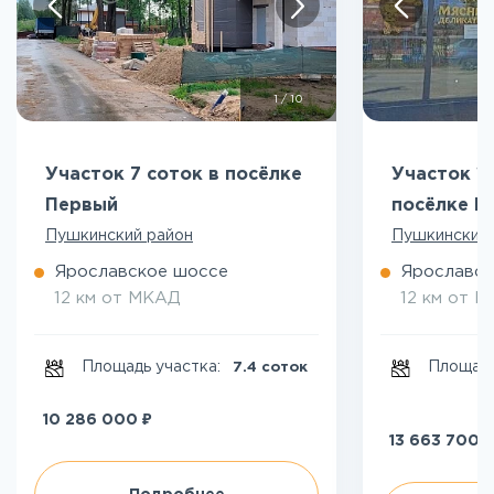
1
/
10
Участок 7 соток в посёлке
Участок 10
Первый
посёлке П
Пушкинский район
Пушкинский 
Ярославское шоссе
Ярославск
12 км от МКАД
12 км от 
Площадь участка:
Площадь
7.4 соток
₽
10 286 000
₽
13 663 700