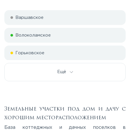
Варшавское
Волоколамское
Горьковское
Дмитровское
Ещё
Егорьевское
Калужское
Земельные участки под дом и дачу с
хорошим месторасположением
Каширское
База коттеджных и дачных поселков в