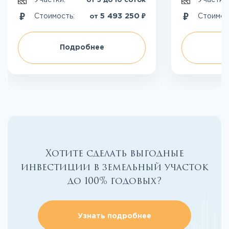
Участки:
Участки
от 5 до 10 соток
₽
5 493 250
Стоимость:
Стоимос
от
Подробнее
П
Хотите сделать выгодные
инвестиции в земельный участок
до 100% годовых?
Узнать подробнее