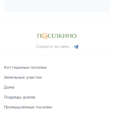
Носовихинское
Пятницкое
Рогачёвское
Следите за нами:
Рублево-Успенское
Симферопольское
Коттеджные поселки
Земельные участки
Таракановское
Дома
Подряды домов
Фряновское
Промышленные поселки
Щелковское