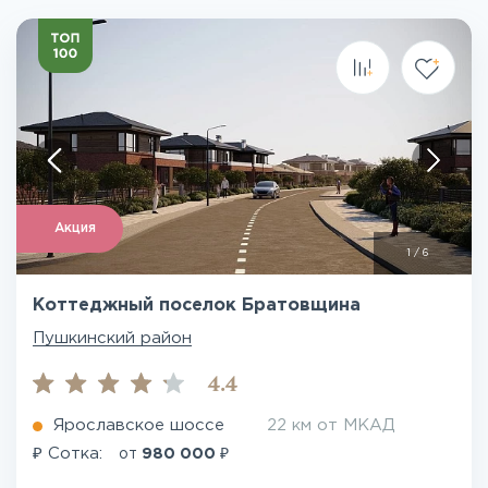
Акция
1
/
6
Коттеджный поселок Братовщина
Пушкинский район
4.4
Ярославское шоссе
22 км от МКАД
₽
₽
Сотка:
от
980 000