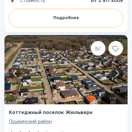
₽
Стоимость:
от
2 911 500
Подробнее
1
/
6
Коттеджный поселок Жюльверн
Пушкинский район