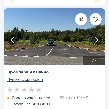
1
/
5
Промпарк Алешино
Пушкинский район
Ярославское шоссе
38 км от МКАД
₽
₽
Сотка:
от
300 000