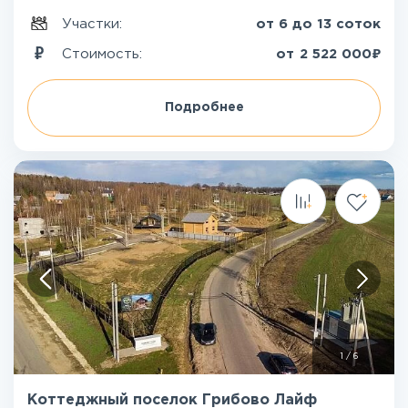
Участки:
от 6 до 13 соток
₽
Стоимость:
от
2 522 000
Подробнее
1
/
6
Коттеджный поселок Грибово Лайф