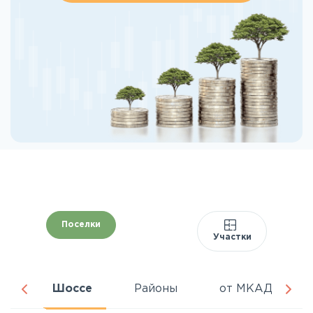
Поселки
Участки
ня
Шоссе
Районы
от МКАД