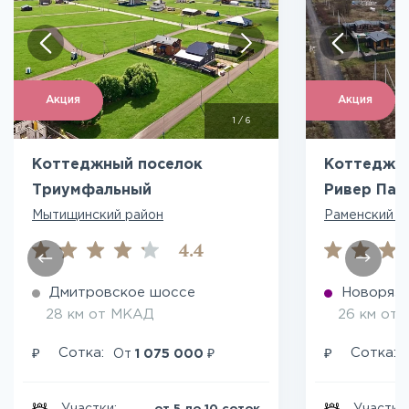
Акция
Акция
1
/
6
Коттеджный поселок
Коттеджны
Триумфальный
Ривер Пар
Мытищинский район
Раменский р
4.4
Дмитровское шоссе
Новоряза
28 км от МКАД
26 км от
₽
₽
₽
Сотка:
Сотка:
От
1 075 000