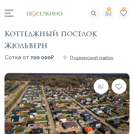
0
0
Поиск по сайту
Коттеджный поселок
Жюльверн
₽
Сотка от
Пушкинский район
700 000