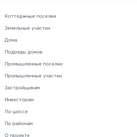
Новорижское
Коттеджные поселки
Земельные участки
Новорязанское
Дома
Подряды домов
Носовихинское
Промышленные поселки
Пятницкое
Промышленные участки
Застройщикам
Рогачёвское
Инвесторам
Рублево-Успенское
По шоссе
По районам
Симферопольское
О проекте