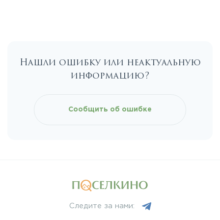
Егорьевское
Калужское
Нашли ошибку или неактуальную
Каширское
информацию?
Киевское
Сообщить об ошибке
Ленинградское
Лихачевское
Минское
Следите за нами:
Можайское