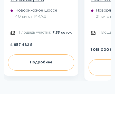
Истринский район
Раменский р
Новорижское шоссе
Новоряза
40 км от МКАД
21 км от
Площадь участка:
Площадь
7.33 соток
₽
4 657 482
₽
1 018 000
Подробнее
П