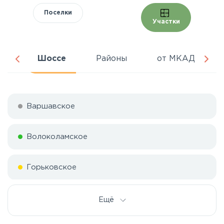
Поселки
Участки
ня
Шоссе
Районы
от МКАД
Варшавское
Волоколамское
Горьковское
Дмитровское
Ещё