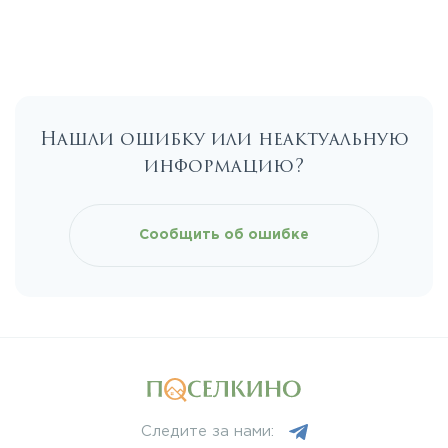
Егорьевское
Калужское
Нашли ошибку или неактуальную
Каширское
информацию?
Киевское
Сообщить об ошибке
Ленинградское
Лихачевское
Минское
Следите за нами:
Можайское