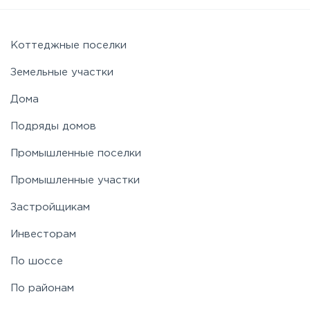
Новорижское
Коттеджные поселки
Земельные участки
Новорязанское
Дома
Подряды домов
Носовихинское
Промышленные поселки
Пятницкое
Промышленные участки
Застройщикам
Рогачёвское
Инвесторам
Рублево-Успенское
По шоссе
По районам
Симферопольское