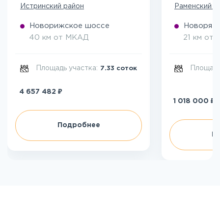
Истринский район
Раменский р
Новорижское шоссе
Новоряза
40 км от МКАД
21 км от
Площадь участка:
Площадь
7.33 соток
₽
4 657 482
₽
1 018 000
Подробнее
П