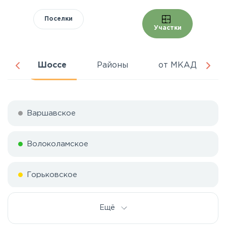
Поселки
Участки
ня
Шоссе
Районы
от МКАД
Варшавское
Волоколамское
Горьковское
Дмитровское
Ещё