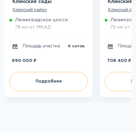
Клинские сады
Клинские 
Клинский район
Клинский ра
Ленинградское шоссе
Ленинград
78 км от МКАД
78 км от 
Площадь участка:
Площадь
6 соток
₽
₽
690 000
708 400
Подробнее
П