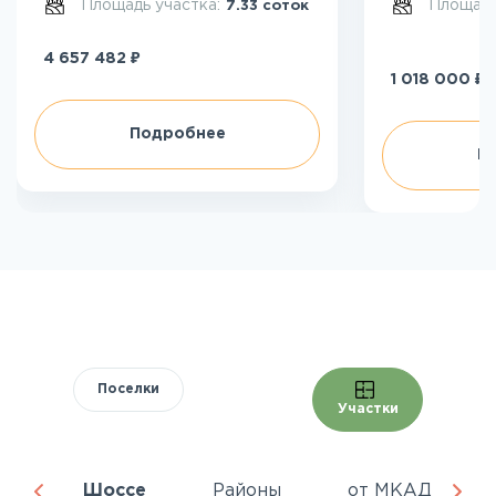
Площадь участка:
Площадь
7.33 соток
₽
4 657 482
₽
1 018 000
Подробнее
П
Поселки
Участки
ня
Шоссе
Районы
от МКАД