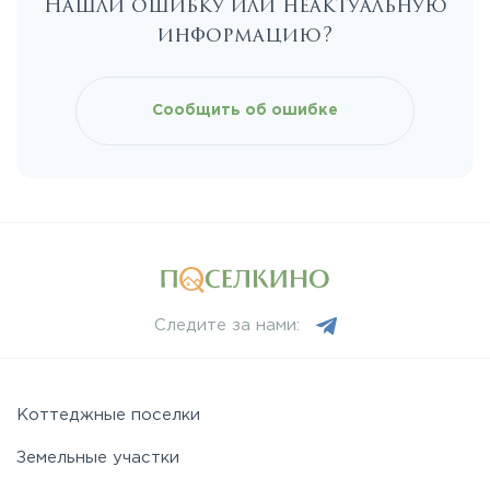
Нашли ошибку или неактуальную
Каширское
информацию?
Киевское
Сообщить об ошибке
Ленинградское
Лихачевское
Минское
Следите за нами:
Можайское
Новорижское
Коттеджные поселки
Земельные участки
Новорязанское