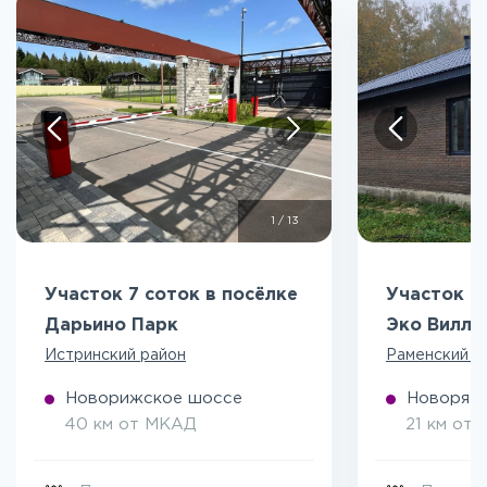
1
/
13
Участок 7 соток в посёлке
Участок 5
Дарьино Парк
Эко Вилл
Истринский район
Раменский р
Новорижское шоссе
Новоряза
40 км от МКАД
21 км от