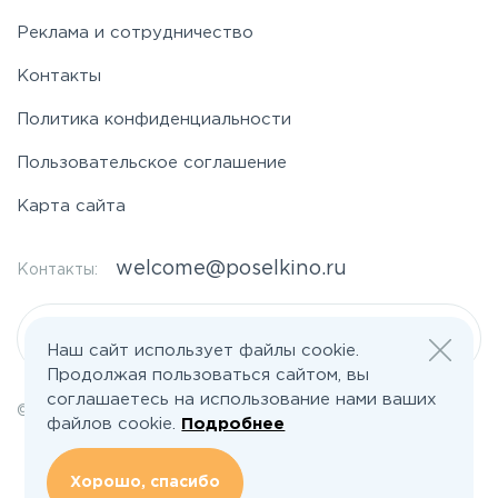
Щелковское
Реклама и сотрудничество
Контакты
Ярославское
Политика конфиденциальности
Пользовательское соглашение
Карта сайта
welcome@poselkino.ru
Контакты:
Написать нам
Наш сайт использует файлы cookie.
Продолжая пользоваться сайтом, вы
соглашаетесь на использование нами ваших
© 2026 Все права защищены | poselkino.ru
файлов cookie.
Подробнее
ИП Маслов Дмитрий Валерьевич
ИНН 503406273833
+79647266008
Хорошо, спасибо
142613, Московская область, Орехово-Зуево, ул. Северная, д.14, кв.145