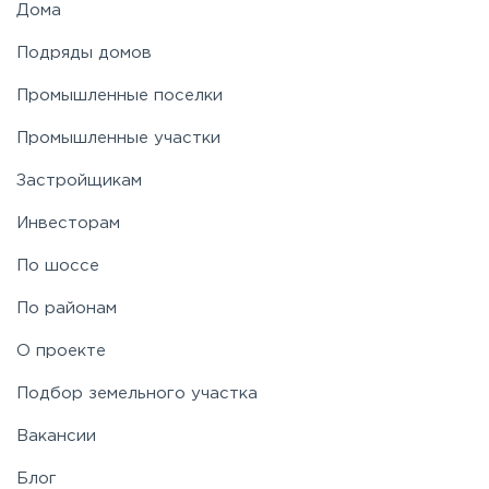
Дома
Подряды домов
Носовихинское
Промышленные поселки
Пятницкое
Промышленные участки
Застройщикам
Рогачёвское
Инвесторам
Рублево-Успенское
По шоссе
По районам
Симферопольское
О проекте
Таракановское
Подбор земельного участка
Вакансии
Фряновское
Блог