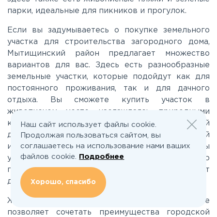
парки, идеальные для пикников и прогулок.
Новорижское
Если вы задумываетесь о покупке земельного
участка для строительства загородного дома,
Новорязанское
Мытищинский район предлагает множество
вариантов для вас. Здесь есть разнообразные
земельные участки, которые подойдут как для
Носовихинское
постоянного проживания, так и для дачного
отдыха. Вы сможете купить участок в
Пятницкое
живописном месте, наслаждаясь природными
красотами и при этом быть в шаговой
Наш сайт использует файлы cookie.
доступности от всей необходимой
Продолжая пользоваться сайтом, вы
Рогачёвское
соглашаетесь на использование нами ваших
инфраструктуры. В этом районе доступны
файлов cookie.
Подробнее
участки разной площади и назначения, что
Рублево-Успенское
позволяет каждому найти оптимальный вариант
для своих нужд.
Хорошо, спасибо
Симферопольское
Жизнь загородом в Мытищинском районе
позволяет сочетать преимущества городской