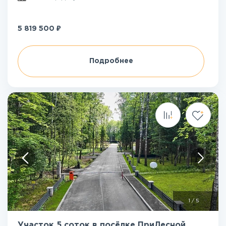
₽
5 819 500
Подробнее
1
/
5
Участок 5 соток в посёлке ПриЛесной