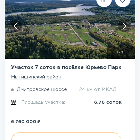
1
/
5
Участок 7 соток в посёлке Юрьево Парк
Мытищинский район
Дмитровское шоссе
24 км от МКАД
Площадь участка:
6.76 соток
₽
6 760 000