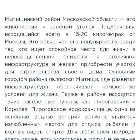
Калужское
Мытищинский район Московской области — это
живописный и зелёный уголок Подмосковья,
находящийся всего в 15-20 километрах от
Каширское
Москвы. Это объясняет его популярность среди
тех, кто ищет спокойное место для жизни в
Киевское
непосредственной близости к столичной
инфраструктуре и желает приобрести участок
для строительства своего дома. Основным
Ленинградское
городом района являются Мытищи, где развитая
инфраструктура обеспечивает комфортные
Лихачевское
условия для жизни. Также в районе находятся
такие населенные пункты, как Пироговский и
Королев. Пироговское водохранилище, одна из
Минское
основных водных артерий региона, является
излюбленным местом для отдыха, рыбалки и
водных видов спорта. Для любителей природы
Можайское
здесь также есть живописные пляжи и зеленые