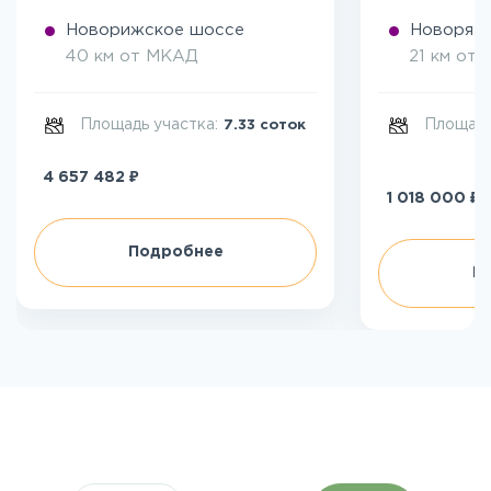
Новорижское шоссе
Новоряза
40 км от МКАД
21 км от
Площадь участка:
Площадь
7.33 соток
₽
4 657 482
₽
1 018 000
Подробнее
П