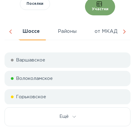
Поселки
Участки
ня
Шоссе
Районы
от МКАД
Варшавское
Волоколамское
Горьковское
Дмитровское
Ещё
Егорьевское