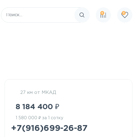
0
0
Поиск по сайту
27 км от МКАД
₽
8 184 400
₽
1 580 000
за 1 сотку
+7(916)699-26-87