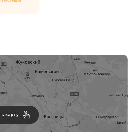
пектива
ть карту