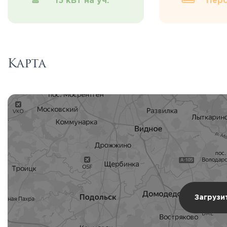
15 кВт на уч.
Перс
Карта
Загрузи