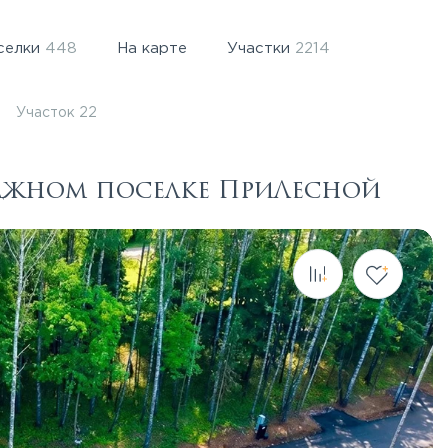
селки
448
На карте
Участки
2214
Участок 22
еджном поселке ПриЛесной