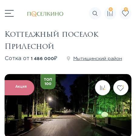
0
0
Поиск по сайту
Коттеджный поселок
ПриЛесной
₽
Сотка от
Мытищинский район
1 486 000
Акция