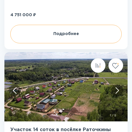
₽
4 751 000
Подробнее
1
/
5
Участок 14 соток в посёлке Раточкины