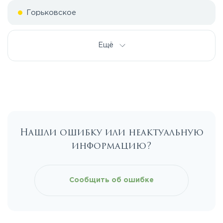
Горьковское
Дмитровское
Ещё
Егорьевское
Калужское
Нашли ошибку или неактуальную
Каширское
информацию?
Киевское
Сообщить об ошибке
Ленинградское