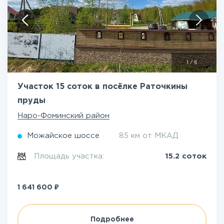
1
/
5
Участок 15 соток в посёлке Раточкины
пруды
Наро-Фоминский район
Можайское шоссе
85 км от МКАД
Площадь участка:
15.2 соток
₽
1 641 600
Подробнее