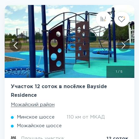
1
/
5
Участок 12 соток в посёлке Bayside
Residence
Можайский район
Минское шоссе
110 км от МКАД
Можайское шоссе
Площадь участка:
12 соток