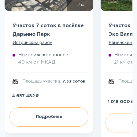
1
/
13
Участок 7 соток в посёлке
Участок 5
Дарьино Парк
Эко Вилл
Истринский район
Раменский р
Новорижское шоссе
Новоряза
40 км от МКАД
21 км от
Площадь участка:
Площадь
7.33 соток
₽
4 657 482
₽
1 018 000
Подробнее
П