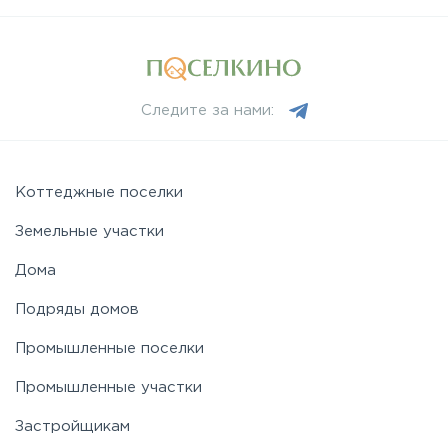
Лихачевское
Минское
Следите за нами:
Можайское
Новорижское
Коттеджные поселки
Земельные участки
Новорязанское
Дома
Подряды домов
Носовихинское
Промышленные поселки
Пятницкое
Промышленные участки
Застройщикам
Рогачёвское