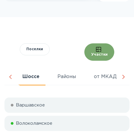
Поселки
Участки
ня
Шоссе
Районы
от МКАД
Варшавское
Волоколамское