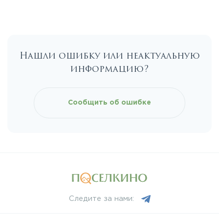
Калужское
Нашли ошибку или неактуальную
Каширское
информацию?
Киевское
Сообщить об ошибке
Ленинградское
Лихачевское
Минское
Следите за нами:
Можайское