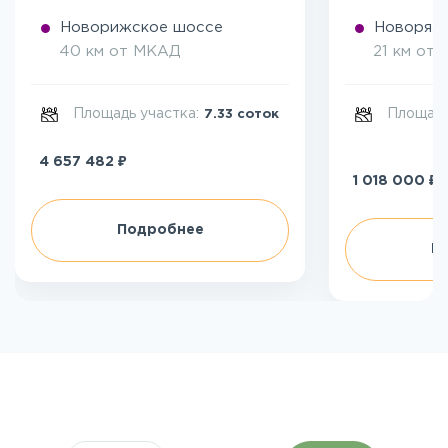
Новорижское шоссе
Новоряза
40 км от МКАД
21 км от
Площадь участка:
Площадь
7.33 соток
₽
4 657 482
₽
1 018 000
Подробнее
П