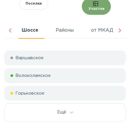
Поселки
Участки
ня
Шоссе
Районы
от МКАД
Варшавское
Волоколамское
Горьковское
Дмитровское
Ещё
Егорьевское