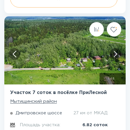
1
/
5
Участок 7 соток в посёлке ПриЛесной
Мытищинский район
Дмитровское шоссе
27 км от МКАД
Площадь участка:
6.82 соток