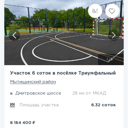
1
/
5
Участок 6 соток в посёлке Триумфальный
Мытищинский район
Дмитровское шоссе
28 км от МКАД
Площадь участка:
6.32 соток
₽
8 184 400