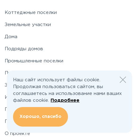
Новорижское
Коттеджные поселки
Земельные участки
Новорязанское
Дома
Подряды домов
Носовихинское
Промышленные поселки
Пятницкое
Промышленные участки
Наш сайт использует файлы cookie.
Застройщикам
Продолжая пользоваться сайтом, вы
Рогачёвское
соглашаетесь на использование нами ваших
Инвесторам
файлов cookie.
Подробнее
Рублево-Успенское
По шоссе
Хорошо, спасибо
По районам
Симферопольское
О проекте