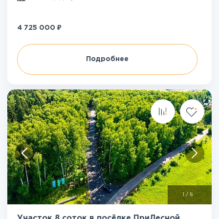
₽
4 725 000
Подробнее
1
/
5
Участок 8 соток в посёлке ПриЛесной