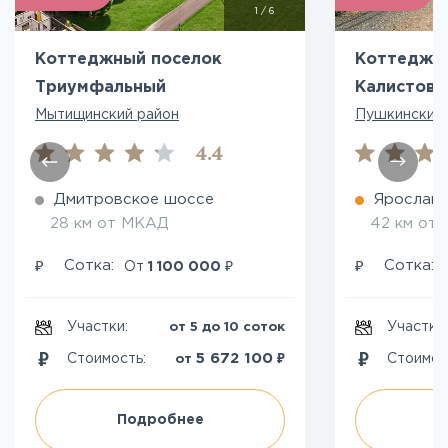
1
/
6
Коттеджный поселок
Коттеджн
Триумфальный
Калистово
Мытищинский район
Пушкинский 
4.4
Дмитровское шоссе
Ярославс
28 км от МКАД
42 км от
₽
₽
₽
Сотка:
Сотка:
От
1 100 000
Участки:
Участки
от 5 до 10 соток
₽
5 672 100
Стоимость:
Стоимос
от
Подробнее
П