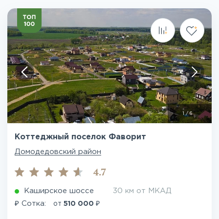
1
/
6
Коттеджный поселок Фаворит
Домодедовский район
4.7
Каширское шоссе
30 км от МКАД
₽
₽
Сотка:
от
510 000