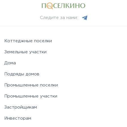
Рогачёвское
Следите за нами:
Рублево-Успенское
Симферопольское
Коттеджные поселки
Земельные участки
Таракановское
Дома
Подряды домов
Фряновское
Промышленные поселки
Щелковское
Промышленные участки
Застройщикам
Ярославское
Инвесторам