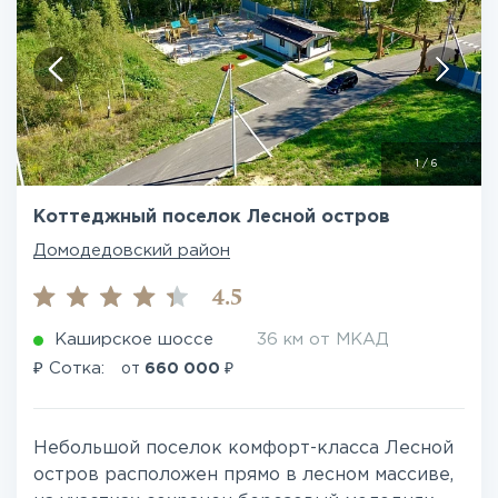
1
/
6
Коттеджный поселок Лесной остров
Домодедовский район
4.5
Каширское шоссе
36 км от МКАД
₽
₽
Сотка:
от
660 000
Небольшой поселок комфорт-класса Лесной
остров расположен прямо в лесном массиве,