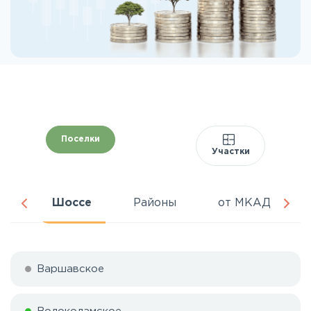
Поселки
Участки
ня
Шоссе
Районы
от МКАД
Варшавское