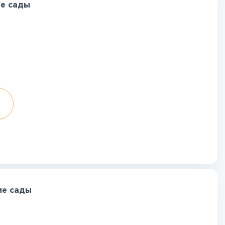
ие сады
ие сады