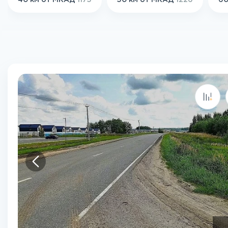
40 км от МКАД
1175
50 км от МКАД
1226
60