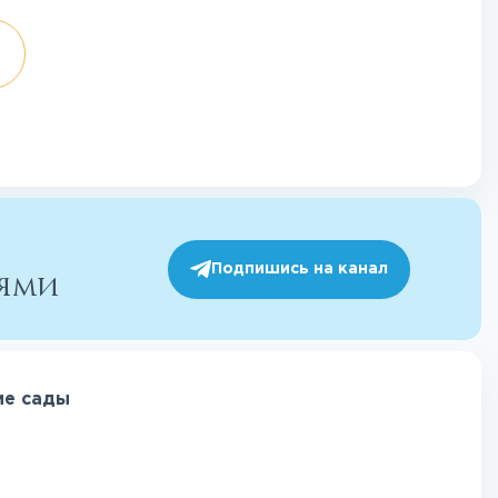
Подпишись на канал
иями
ие сады