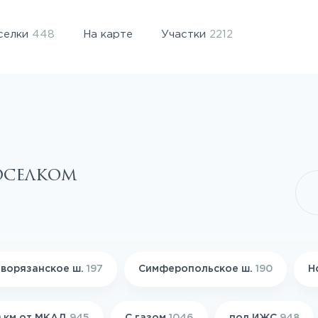
селки
448
На карте
Участки
2212
оселком
ворязанское ш.
197
Симферопольское ш.
190
Н