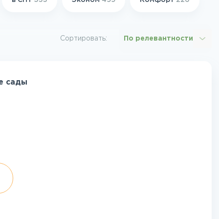
в СНТ
533
Эконом
499
Комфорт
226
Сортировать:
По релевантности
е сады