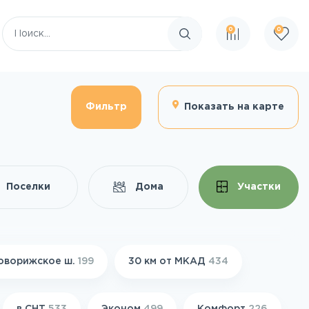
0
0
Поиск по сайту
Фильтр
Показать на карте
Поселки
Дома
Участки
оворижское ш.
199
30 км от МКАД
434