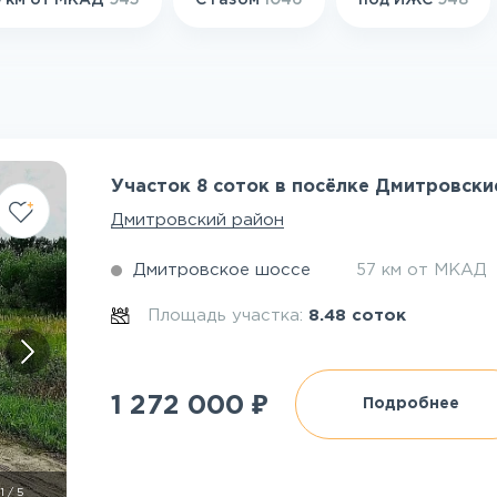
 км от МКАД
945
С газом
1046
под ИЖС
948
Участок 8 соток в посёлке Дмитровски
Дмитровский район
Дмитровское шоссе
57 км от МКАД
Площадь участка:
8.48 соток
₽
1 272 000
Подробнее
1
/
5