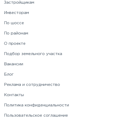
Застройщикам
Рогачёвское
Инвесторам
Рублево-Успенское
По шоссе
По районам
Симферопольское
О проекте
Таракановское
Подбор земельного участка
Вакансии
Фряновское
Блог
Щелковское
Реклама и сотрудничество
Контакты
Ярославское
Политика конфиденциальности
Пользовательское соглашение