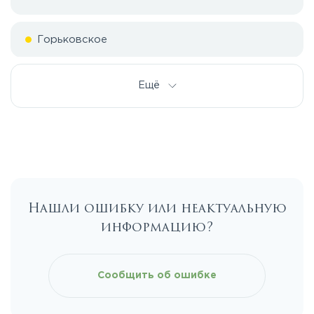
Горьковское
Дмитровское
Ещё
Егорьевское
Калужское
Нашли ошибку или неактуальную
Каширское
информацию?
Киевское
Сообщить об ошибке
Ленинградское