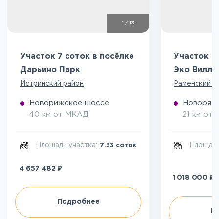
1
/
13
Участок 7 соток в посёлке
Участок 5
Дарьино Парк
Эко Вилл
Истринский район
Раменский р
Новорижское шоссе
Новоряза
40 км от МКАД
21 км от
Площадь участка:
Площадь
7.33 соток
₽
4 657 482
₽
1 018 000
Подробнее
П