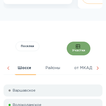
Поселки
Участки
ня
Шоссе
Районы
от МКАД
Варшавское
Волоколамское