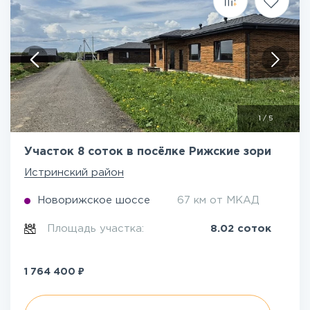
1
/
5
Участок 8 соток в посёлке Рижские зори
Истринский район
Новорижское шоссе
67 км от МКАД
Площадь участка:
8.02 соток
₽
1 764 400