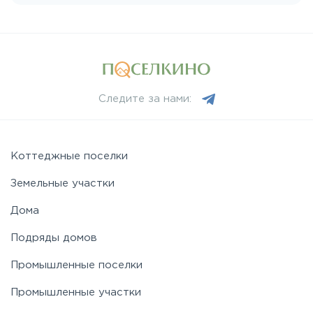
Лихачевское
Минское
Следите за нами:
Можайское
Новорижское
Коттеджные поселки
Земельные участки
Новорязанское
Дома
Подряды домов
Носовихинское
Промышленные поселки
Пятницкое
Промышленные участки