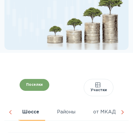
Поселки
Участки
ня
Шоссе
Районы
от МКАД