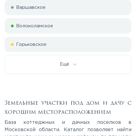
Варшавское
Волоколамское
Горьковское
Дмитровское
Ещё
Егорьевское
Калужское
Земельные участки под дом и дачу с
хорошим месторасположением
Каширское
База коттеджных и дачных поселков в
Московской области. Каталог позволяет найти