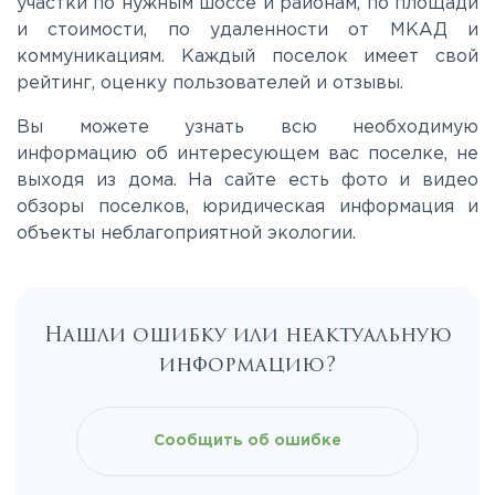
участки по нужным шоссе и районам, по площади
Киевское
и стоимости, по удаленности от МКАД и
коммуникациям. Каждый поселок имеет свой
Ленинградское
рейтинг, оценку пользователей и отзывы.
Вы можете узнать всю необходимую
Лихачевское
информацию об интересующем вас поселке, не
выходя из дома. На сайте есть фото и видео
обзоры поселков, юридическая информация и
Минское
объекты неблагоприятной экологии.
Можайское
Нашли ошибку или неактуальную
Новорижское
информацию?
Новорязанское
Сообщить об ошибке
Носовихинское