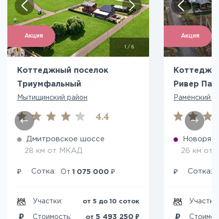
Акция
Акция
1
/
6
Коттеджный поселок
Коттеджны
Триумфальный
Ривер Пар
Мытищинский район
Раменский р
4.4
Дмитровское шоссе
Новоряза
28 км от МКАД
26 км от
₽
₽
₽
Сотка:
Сотка:
От
1 075 000
Участки:
Участки
от 5 до 10 соток
₽
5 493 250
Стоимость:
Стоимос
от