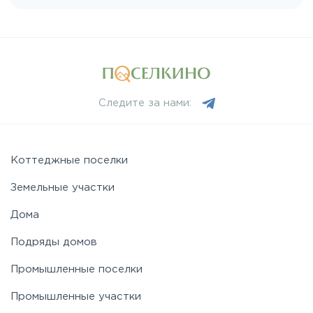
Пятницкое
Рогачёвское
Следите за нами:
Рублево-Успенское
Симферопольское
Коттеджные поселки
Земельные участки
Таракановское
Дома
Подряды домов
Фряновское
Промышленные поселки
Щелковское
Промышленные участки