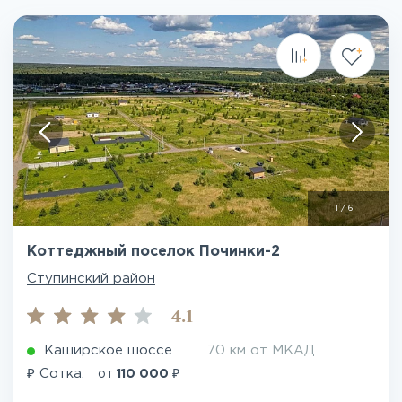
1
/
6
Коттеджный поселок Починки-2
Ступинский район
4.1
Каширское шоссе
70 км от МКАД
₽
₽
Сотка:
от
110 000