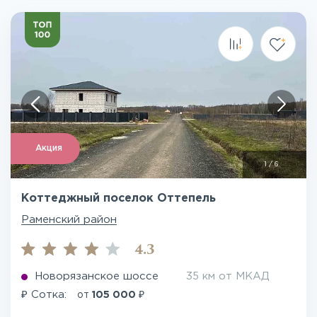
Акция
1
/
6
Коттеджный поселок Оттепель
Раменский район
4.3
Новорязанское шоссе
35 км от МКАД
₽
₽
Сотка:
от
105 000