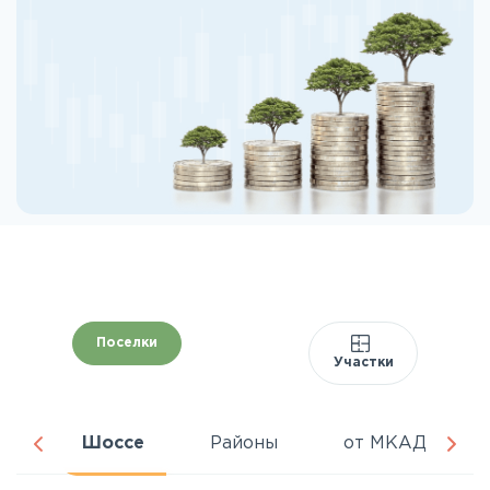
Поселки
Участки
ня
Шоссе
Районы
от МКАД