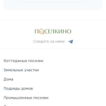
Носовихинское
Пятницкое
Рогачёвское
Следите за нами:
Рублево-Успенское
Симферопольское
Коттеджные поселки
Земельные участки
Таракановское
Дома
Подряды домов
Фряновское
Промышленные поселки
Щелковское