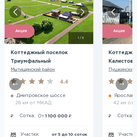
Акция
Акция
1
/
6
Коттеджный поселок
Коттеджн
Триумфальный
Калистово
Мытищинский район
Пушкинский 
4.4
Дмитровское шоссе
Ярославс
28 км от МКАД
42 км от
₽
₽
₽
Сотка:
Сотка:
От
1 100 000
Участки:
Участки
от 5 до 10 соток