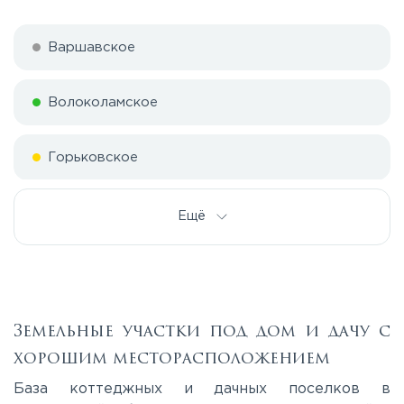
Варшавское
Волоколамское
Горьковское
Дмитровское
Ещё
Егорьевское
Калужское
Земельные участки под дом и дачу с
хорошим месторасположением
Каширское
База коттеджных и дачных поселков в