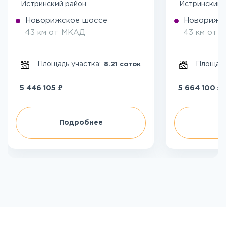
Истринский район
Истринский 
Новорижское шоссе
Новорижс
43 км от МКАД
43 км от 
Площадь участка:
Площадь
8.21 соток
₽
₽
5 446 105
5 664 100
Подробнее
П