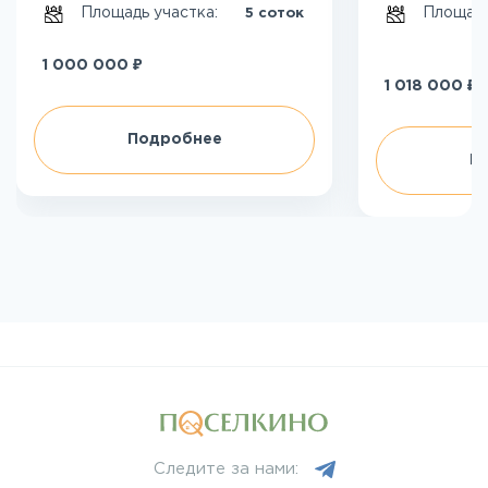
Площадь участка:
Площадь
5 соток
₽
1 000 000
₽
1 018 000
Подробнее
П
Следите за нами: