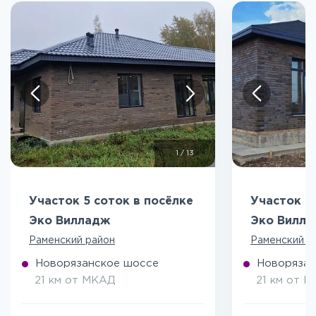
1
/
13
Участок 5 соток в посёлке
Участок 5
Эко Вилладж
Эко Вилл
Раменский район
Раменский р
Новорязанское шоссе
Новорязан
21 км от МКАД
21 км от 