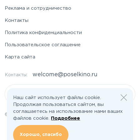
Реклама и сотрудничество
Контакты
Политика конфиденциальности
Пользовательское соглашение
Карта сайта
welcome@poselkino.ru
Контакты:
Написать нам
Наш сайт использует файлы cookie.
Продолжая пользоваться сайтом, вы
соглашаетесь на использование нами ваших
© 2026 Все права защищены | poselkino.ru
файлов cookie.
Подробнее
ИП Маслов Дмитрий Валерьевич
ИНН 503406273833
+79647266008
Хорошо, спасибо
142613, Московская область, Орехово-Зуево, ул. Северная, д.14, кв.145