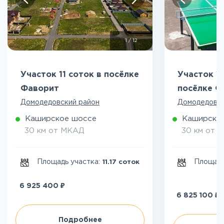
1
/
12
Участок 11 соток в посёлке
Участок 10
Фаворит
посёлке Ф
Домодедовский район
Домодедовск
Каширское шоссе
Каширско
30 км от МКАД
30 км от 
Площадь участка:
Площадь
11.17 соток
₽
6 925 400
₽
6 825 100
Подробнее