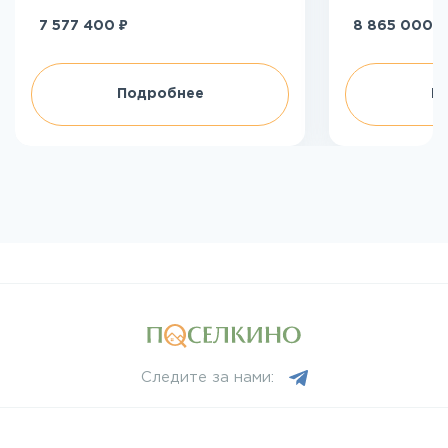
₽
₽
7 577 400
8 865 000
Подробнее
П
Следите за нами: