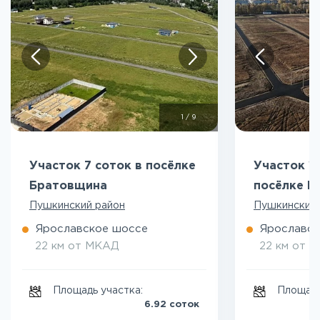
1
/
9
Участок 7 соток в посёлке
Участок 10
Братовщина
посёлке Б
Пушкинский район
Пушкинский 
Ярославское шоссе
Ярославск
22 км от МКАД
22 км от 
Площадь участка:
Площадь
6.92 соток