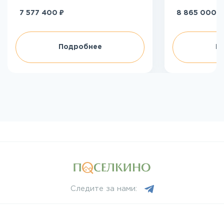
₽
₽
7 577 400
8 865 000
Подробнее
П
Следите за нами: