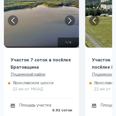
1
/
9
Участок 7 соток в посёлке
Участок 10
Братовщина
посёлке Б
Пушкинский район
Пушкинский 
Ярославское шоссе
Ярославск
22 км от МКАД
22 км от 
Площадь участка:
Площадь
6.92 соток