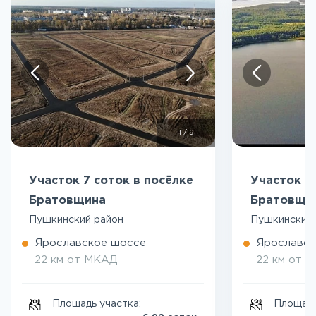
1
/
9
Участок 7 соток в посёлке
Участок 9
Братовщина
Братовщи
Пушкинский район
Пушкинский 
Ярославское шоссе
Ярославск
22 км от МКАД
22 км от 
Площадь участка:
Площадь