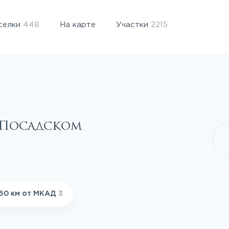
селки
448
На карте
Участки
2215
-Посадском
60 км от МКАД
3