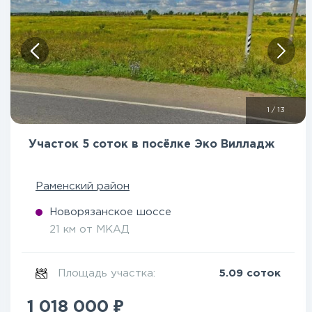
1
/
13
Участок 5 соток в посёлке Эко Вилладж
Раменский район
Новорязанское шоссе
21 км от МКАД
Площадь участка:
5.09 соток
₽
1 018 000