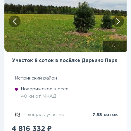
1
/
13
Участок 8 соток в посёлке Дарьино Парк
Истринский район
Новорижское шоссе
40 км от МКАД
Площадь участка:
7.58 соток
₽
4 816 332