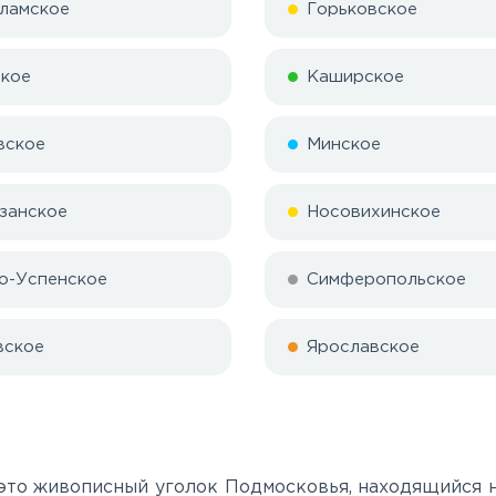
ламское
Горьковское
кое
Каширское
вское
Минское
занское
Носовихинское
о-Успенское
Симферопольское
вское
Ярославское
то живописный уголок Подмосковья, находящийся на