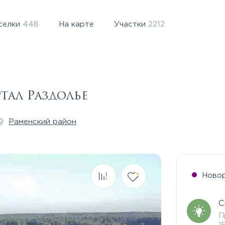
селки
448
На карте
Участки
2212
ал Раздолье
Раменский район
Ново
С
П