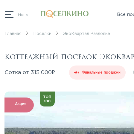
Все по
Меню
Главная
Поселки
ЭкоКвартал Раздолье
Коттеджный поселок ЭкоКварт
₽
Сотка от
315 000
Финальные продажи
Акция