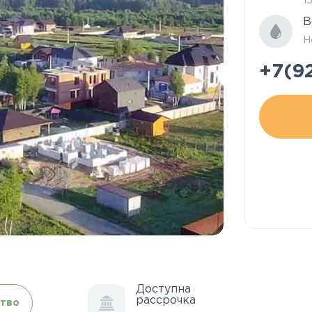
1
В
Н
+7(9
Доступна
рассрочка
тво