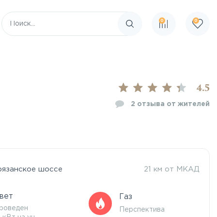
0
0
Поиск по сайту
4.5
2
отзыва от жителей
рязанское шоссе
21 км от МКАД
вет
Газ
роведен
Перспектива