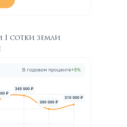
 1 сотки земли
е
В годовом проценте
+5%