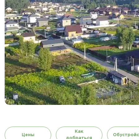
Как
Цены
Обустройс
добраться