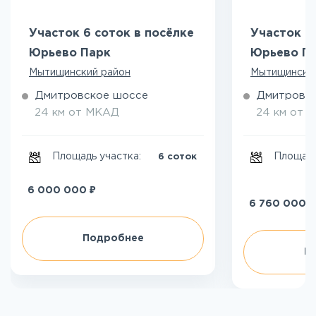
Участок 6 соток в посёлке
Участок 7
Юрьево Парк
Юрьево П
Мытищинский район
Мытищински
Дмитровское шоссе
Дмитровс
24 км от МКАД
24 км от 
Площадь участка:
Площадь
6 соток
₽
6 000 000
₽
6 760 000
Подробнее
П