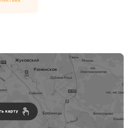
пектива
ть карту