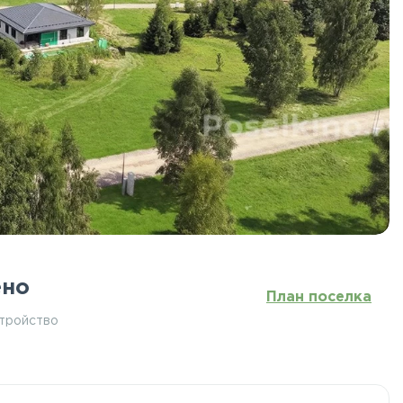
ено
План поселка
стройство