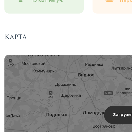
15 кВт на уч.
Перс
Карта
Загрузи