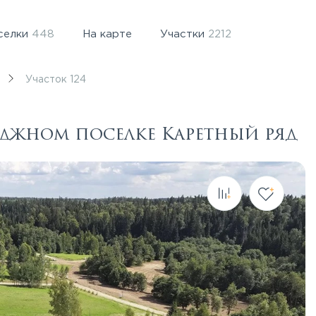
селки
448
На карте
Участки
2212
Участок 124
теджном поселке Каретный ряд