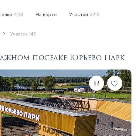
селки
448
На карте
Участки
2215
Участок 143
теджном поселке Юрьево Парк