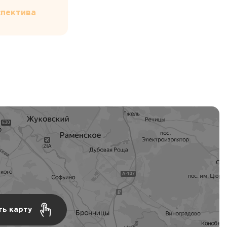
пектива
ть карту