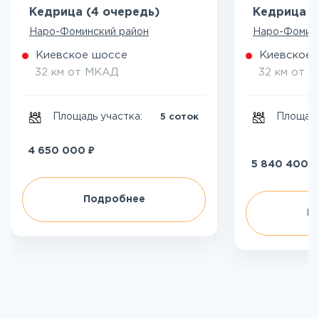
Кедрица (4 очередь)
Кедрица (
Наро-Фоминский район
Наро-Фоминс
Киевское шоссе
Киевское 
32 км от МКАД
32 км от 
Площадь участка:
Площадь
5 соток
₽
4 650 000
₽
5 840 400
Подробнее
П