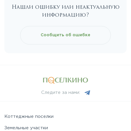
Нашли ошибку или неактуальную
Каширское
информацию?
Киевское
Сообщить об ошибке
Ленинградское
Лихачевское
Минское
Следите за нами:
Можайское
Новорижское
Коттеджные поселки
Земельные участки