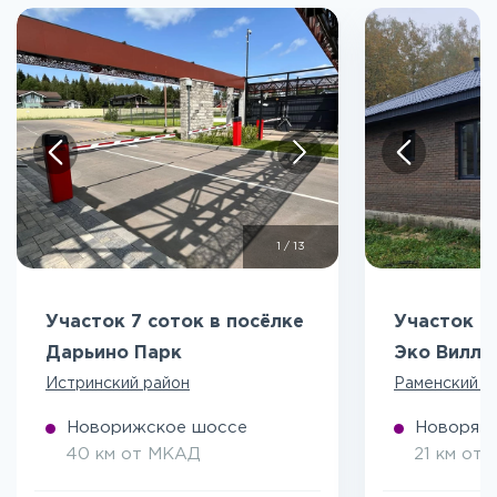
1
/
13
Участок 7 соток в посёлке
Участок 5
Дарьино Парк
Эко Вилл
Истринский район
Раменский р
Новорижское шоссе
Новоряза
40 км от МКАД
21 км от