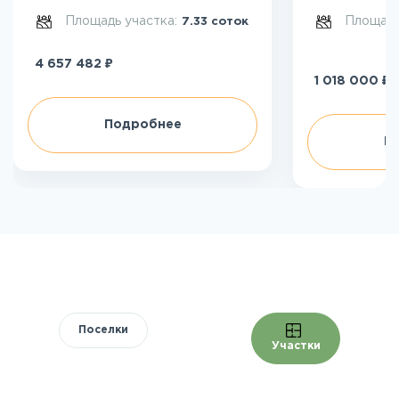
Площадь участка:
Площадь
7.33 соток
₽
4 657 482
₽
1 018 000
Подробнее
П
Поселки
Участки