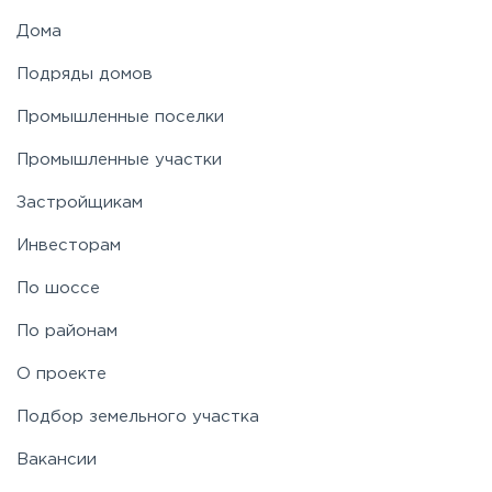
Новорязанское
Дома
Подряды домов
Носовихинское
Промышленные поселки
Пятницкое
Промышленные участки
Застройщикам
Рогачёвское
Инвесторам
Рублево-Успенское
По шоссе
По районам
Симферопольское
О проекте
Таракановское
Подбор земельного участка
Вакансии
Фряновское