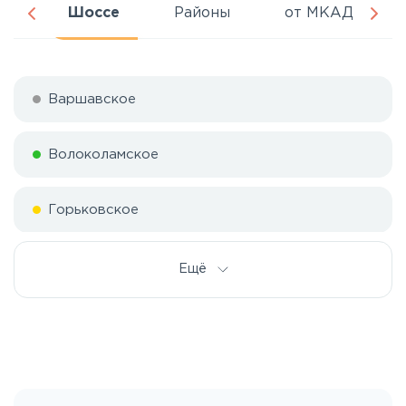
ня
Шоссе
Районы
от МКАД
Варшавское
Волоколамское
Горьковское
Дмитровское
Ещё
Егорьевское
Калужское