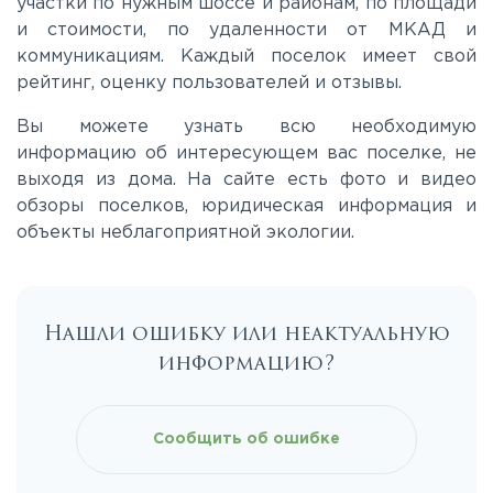
участки по нужным шоссе и районам, по площади
Киевское
и стоимости, по удаленности от МКАД и
коммуникациям. Каждый поселок имеет свой
Ленинградское
рейтинг, оценку пользователей и отзывы.
Вы можете узнать всю необходимую
Лихачевское
информацию об интересующем вас поселке, не
выходя из дома. На сайте есть фото и видео
обзоры поселков, юридическая информация и
Минское
объекты неблагоприятной экологии.
Можайское
Нашли ошибку или неактуальную
Новорижское
информацию?
Новорязанское
Сообщить об ошибке
Носовихинское