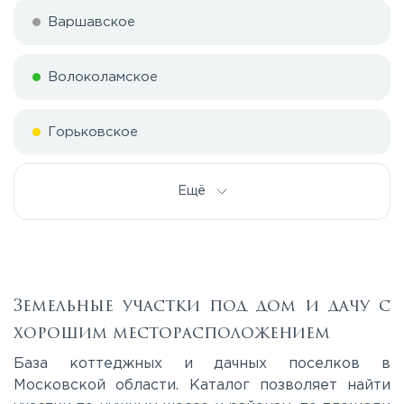
Варшавское
Волоколамское
Горьковское
Дмитровское
Ещё
Егорьевское
Калужское
Земельные участки под дом и дачу с
хорошим месторасположением
Каширское
База коттеджных и дачных поселков в
Московской области. Каталог позволяет найти