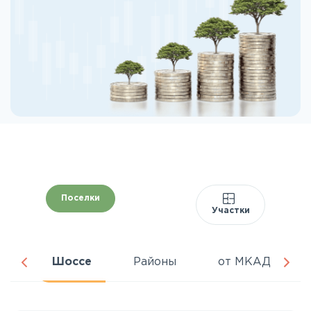
Поселки
Участки
ня
Шоссе
Районы
от МКАД