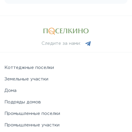
Пятницкое
Рогачёвское
Следите за нами:
Рублево-Успенское
Симферопольское
Коттеджные поселки
Земельные участки
Таракановское
Дома
Подряды домов
Фряновское
Промышленные поселки
Щелковское
Промышленные участки