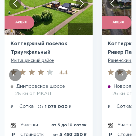
Акция
Акция
1
/
6
Коттеджный поселок
Коттеджны
Триумфальный
Ривер Пар
Мытищинский район
Раменский р
4.4
Дмитровское шоссе
Новоряза
28 км от МКАД
26 км от
₽
₽
₽
Сотка:
Сотка:
От
1 075 000
Участки:
Участки
от 5 до 10 соток
₽
5 493 250
Стоимость:
Стоимос
от