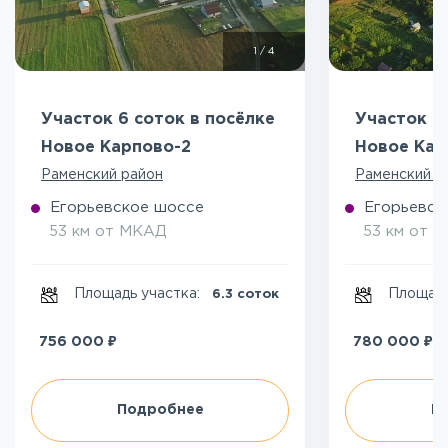
1
/
4
Участок 6 соток в посёлке
Участок 7
Новое Карпово-2
Новое Кар
Раменский район
Раменский р
Егорьевское шоссе
Егорьевск
53 км от МКАД
53 км от 
Площадь участка:
Площадь
6.3 соток
₽
₽
756 000
780 000
Подробнее
П