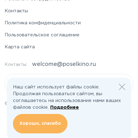
Контакты
Политика конфиденциальности
Пользовательское соглашение
Карта сайта
welcome@poselkino.ru
Контакты:
Написать нам
Наш сайт использует файлы cookie.
Продолжая пользоваться сайтом, вы
соглашаетесь на использование нами ваших
© 2026 Все права защищены | poselkino.ru
файлов cookie.
Подробнее
ИП Маслов Дмитрий Валерьевич
ИНН 503406273833
+79647266008
Хорошо, спасибо
142613, Московская область, Орехово-Зуево, ул. Северная, д.14, кв.145