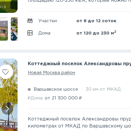
площадью 120-230 кв.м., которые можно пр
1
/
6
Участки:
от 6 до 12 соток
2
Дома:
от 120 до 230 м
Коттеджный поселок Александровы пр
Новая Москва район
Варшавское шоссе
30 км от МКАД
₽
₽
Дома:
от
21 300 000
Коттеджный поселок Александровы пруд
километрах от МКАД по Варшавскому шос