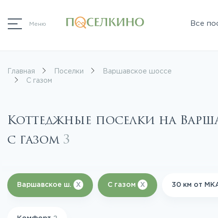
Все по
Меню
Главная
Поселки
Варшавское шоссе
С газом
Коттеджные поселки на Варш
с газом
3
Варшавское ш.
X
С газом
X
30 км от М