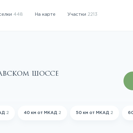
селки
448
На карте
Участки
2213
авском шоссе
КАД
2
40 км от МКАД
2
50 км от МКАД
2
6