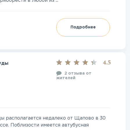
иобрести в любой из ...
Подробнее
4.5
уды
2 отзыва от
жителей
ы располагается недалеко от Щапово в 30
се. Поблизости имеется автубусная