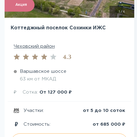
Акция
1
/
6
Коттеджный поселок Сохинки ИЖС
Чеховский район
4.3
Варшавское шоссе
63 км от МКАД
₽
₽
Сотка:
От
127 000
Участки:
от 5 до 10 соток
₽
Стоимость:
от
685 000