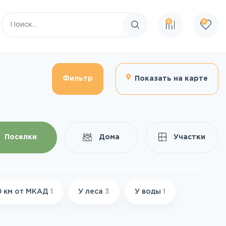
0
0
Поиск по сайту
Фильтр
Показать на карте
Поселки
Дома
Участки
0 км от МКАД
1
У леса
3
У воды
1