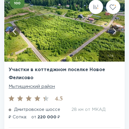
1
/
6
Участки в коттеджном поселке Новое
Фелисово
Мытищинский район
4.5
Дмитровское шоссе
28 км от МКАД
₽
₽
Сотка:
от
220 000