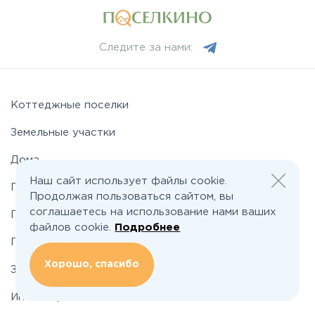
Минское
Следите за нами:
Можайское
Новорижское
Коттеджные поселки
Земельные участки
Новорязанское
Дома
Наш сайт использует файлы cookie.
Подряды домов
Носовихинское
Продолжая пользоваться сайтом, вы
соглашаетесь на использование нами ваших
Промышленные поселки
файлов cookie.
Подробнее
Пятницкое
Промышленные участки
Хорошо, спасибо
Застройщикам
Рогачёвское
Инвесторам