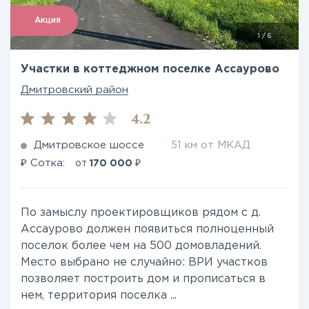
Акция
1
/
6
Участки в коттеджном поселке Ассаурово
Дмитровский район
4.2
Дмитровское шоссе
51 км от МКАД
₽
₽
Сотка:
от
170 000
По замыслу проектировщиков рядом с д.
Ассаурово должен появиться полноценный
поселок более чем на 500 домовладений.
Место выбрано не случайно: ВРИ участков
позволяет построить дом и прописаться в
нем, территория поселка ...