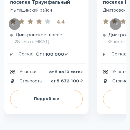
поселке Триумфальный
поселке М
Мытищинский район
Дмитровский
4.4
Дмитровское шоссе
Дмитров
28 км от МКАД
35 км от
₽
₽
₽
Сотка:
Сотка:
От
1 100 000
Участки:
Участки
от 5 до 10 соток
₽
5 672 100
Стоимость:
Стоимос
от
Подробнее
П