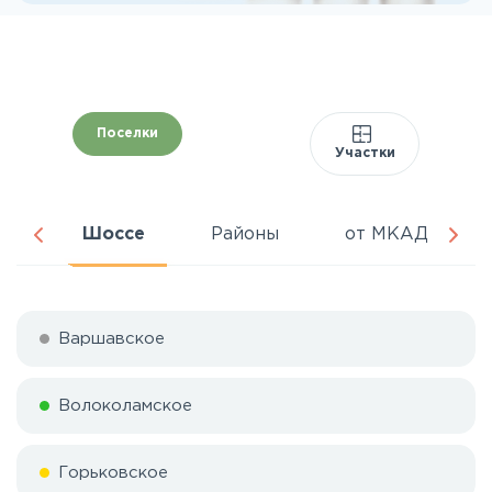
Поселки
Участки
ня
Шоссе
Районы
от МКАД
Варшавское
Волоколамское
Горьковское