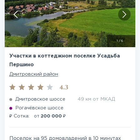
1
/
6
Участки в коттеджном поселке Усадьба
Першино
Дмитровский район
4.3
Дмитровское шоссе
49 км от МКАД
Рогачёвское шоссе
₽
₽
Сотка:
от
200 000
Поселок на 95 домовладений в 10 минутах