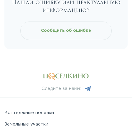
Нашли ошибку или неактуальную
Каширское
информацию?
Киевское
Сообщить об ошибке
Ленинградское
Лихачевское
Минское
Следите за нами:
Можайское
Новорижское
Коттеджные поселки
Земельные участки
Новорязанское