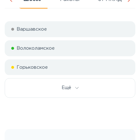
Варшавское
Волоколамское
Горьковское
Дмитровское
Ещё
Егорьевское
Калужское