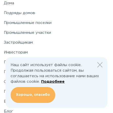
Дома
Подряды домов
Носовихинское
Промышленные поселки
Пятницкое
Промышленные участки
Застройщикам
Рогачёвское
Инвесторам
Рублево-Успенское
По шоссе
Наш сайт использует файлы cookie.
Продолжая пользоваться сайтом, вы
По районам
Симферопольское
соглашаетесь на использование нами ваших
файлов cookie.
Подробнее
О проекте
Таракановское
Подбор земельного участка
Хорошо, спасибо
Вакансии
Фряновское
Блог