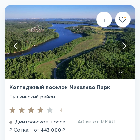
1
/
6
Коттеджный поселок Михалево Парк
Пушкинский район
4
Дмитровское шоссе
40 км от МКАД
₽
₽
Сотка:
от
443 000