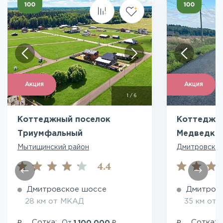
Акция
Акция
1
/
6
Коттеджный поселок
Коттеджн
Триумфальный
Медведки
Мытищинский район
Дмитровский
4.4
Дмитровское шоссе
Дмитров
28 км от МКАД
35 км от
₽
₽
₽
Сотка:
Сотка: