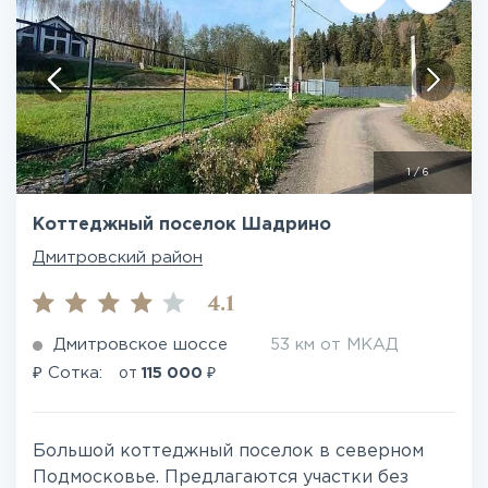
1
/
6
Коттеджный поселок Шадрино
Дмитровский район
4.1
Дмитровское шоссе
53 км от МКАД
₽
₽
Сотка:
от
115 000
Большой коттеджный поселок в северном
Подмосковье. Предлагаются участки без