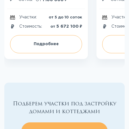
От
1 100 000
Участки:
Участки
от 5 до 10 соток
₽
5 672 100
Стоимость:
Стоимос
от
Подробнее
П
Подберем участки под застройку
домами и коттеджами