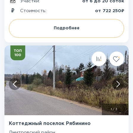
Участки:
от 6 до 20 соток
₽
Стоимость:
от
722 250
Подробнее
1
/
3
Коттеджный поселок Рябинино
Дмитровский район