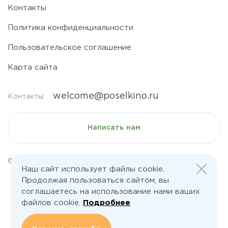
Контакты
Политика конфиденциальности
Пользовательское соглашение
Карта сайта
welcome@poselkino.ru
Контакты:
Написать нам
© 2026 Все права защищены | poselkino.ru
Наш сайт использует файлы cookie.
ИП Маслов Дмитрий Валерьевич
Продолжая пользоваться сайтом, вы
ИНН 503406273833
+79647266008
соглашаетесь на использование нами ваших
142613, Московская область, Орехово-Зуево, ул. Северная, д.14, кв.145
файлов cookie.
Подробнее